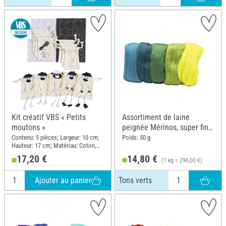
Kit créatif VBS « Petits
Assortiment de laine
moutons »
peignée Mérinos, super fine,
50 g, Tons verts
Contenu: 5 pièces; Largeur: 10 cm;
Poids: 50 g
Hauteur: 17 cm; Matériau: Coton,
Caoutchouc mousse, Plastique,
17,20 €
14,80 €
(1 kg = 296,00 €)
Papier
Ajouter au panier
Tons verts