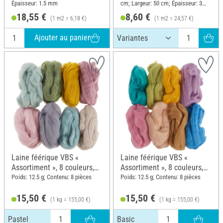
Épaisseur: 1.5 mm
cm; Largeur: 50 cm; Épaisseur: 3
mm
18,55 €
8,60 €
(1 m2 = 6,18 €)
(1 m2 = 24,57 €)
Ajouter au panier
Laine féérique VBS «
Laine féérique VBS «
Assortiment », 8 couleurs,
Assortiment », 8 couleurs,
Pastel
Basic
Poids: 12.5 g; Contenu: 8 pièces
Poids: 12.5 g; Contenu: 8 pièces
15,50 €
15,50 €
(1 kg = 155,00 €)
(1 kg = 155,00 €)
Pastel
Basic