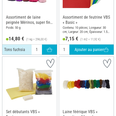
Assortiment de laine
Assortiment de feutrine VBS
peignée Mérinos, super fine,
« Basic »
50 g, Tons fuchsia
Poids: 50 g
Contenu: 10 pièces; Longueur: 30
cm; Largeur: 20 cm; Épaisseur: 1.5
mm
14,80 €
7,15 €
(1 kg = 296,00 €)
(1 m2 = 11,92 €)
Ajouter au panier
Tons fuchsia
Set débutants VBS «
Laine féérique VBS «