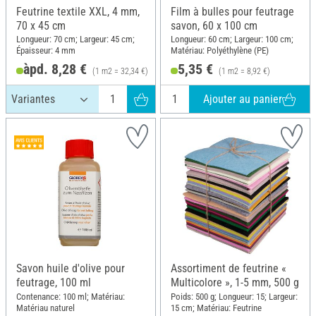
Feutrine textile XXL, 4 mm,
Film à bulles pour feutrage
70 x 45 cm
savon, 60 x 100 cm
Longueur: 70 cm; Largeur: 45 cm;
Longueur: 60 cm; Largeur: 100 cm;
Épaisseur: 4 mm
Matériau: Polyéthylène (PE)
àpd. 8,28 €
5,35 €
(1 m2 = 32,34 €)
(1 m2 = 8,92 €)
Ajouter au panier
Savon huile d'olive pour
Assortiment de feutrine «
feutrage, 100 ml
Multicolore », 1-5 mm, 500 g
Contenance: 100 ml; Matériau:
Poids: 500 g; Longueur: 15; Largeur:
Matériau naturel
15 cm; Matériau: Feutrine