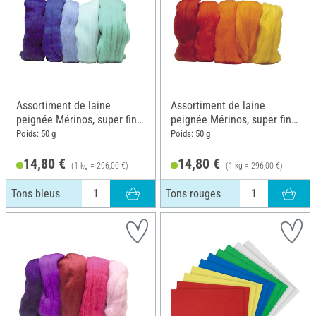
Assortiment de laine
Assortiment de laine
peignée Mérinos, super fine,
peignée Mérinos, super fine,
50 g, Tons bleus
50 g, Tons rouges
Poids: 50 g
Poids: 50 g
14,80 €
14,80 €
(1 kg = 296,00 €)
(1 kg = 296,00 €)
Tons bleus
Tons rouges