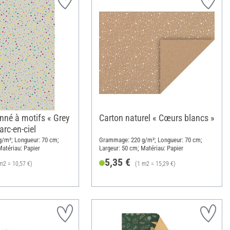
nné à motifs « Grey
Carton naturel « Cœurs blancs »
arc-en-ciel
/m²; Longueur: 70 cm;
Grammage: 220 g/m²; Longueur: 70 cm;
Matériau: Papier
Largeur: 50 cm; Matériau: Papier
5,35 €
m2 = 10,57 €)
(1 m2 = 15,29 €)