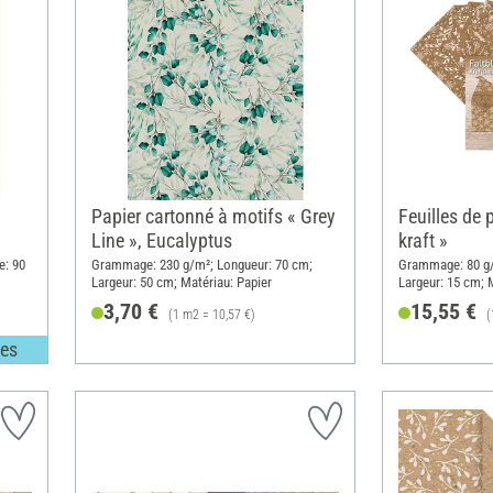
Papier cartonné à motifs « Grey
Feuilles de 
Line », Eucalyptus
kraft »
e: 90
Grammage: 230 g/m²; Longueur: 70 cm;
Grammage: 80 g/
Largeur: 50 cm; Matériau: Papier
Largeur: 15 cm; M
3,70 €
15,55 €
(1 m2 = 10,57 €)
(
les