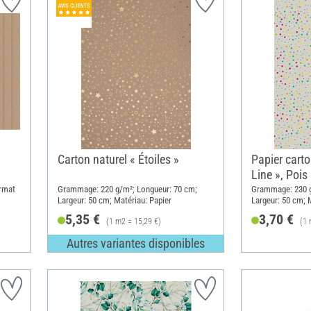
Carton naturel « Étoiles »
Papier carto
Line », Pois 
rmat
Grammage: 220 g/m²; Longueur: 70 cm;
Grammage: 230 g
Largeur: 50 cm; Matériau: Papier
Largeur: 50 cm; 
5,35 €
3,70 €
(1 m2 = 15,29 €)
(1 
Autres variantes disponibles