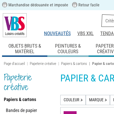
Marchandise dédouanée et imposée
Retour facile
NOUVEAUTÉS
VBS XXL
TENDA
OBJETS BRUTS &
PEINTURES &
PAPETER
MATÉRIEL
COULEURS
CRÉATIV
Page d'accueil
Papeterie créative
Papiers & cartons
Papier & carto
Papeterie
PAPIER & CA
créative
Papiers & cartons
COULEUR
MARQUE
Bandes de papier