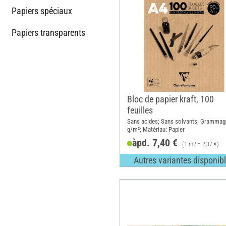
Papiers spéciaux
Papiers transparents
Bloc de papier kraft, 100
feuilles
Sans acides; Sans solvants; Grammag
g/m²; Matériau: Papier
àpd. 7,40 €
(1 m2 = 2,37 €)
Autres variantes disponib