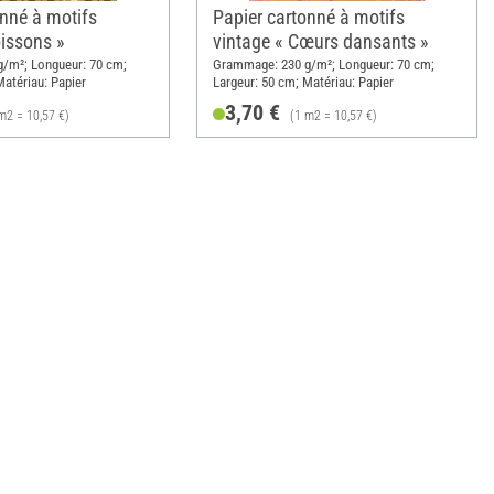
onné à motifs
Papier cartonné à motifs
oissons »
vintage « Cœurs dansants »
/m²; Longueur: 70 cm;
Grammage: 230 g/m²; Longueur: 70 cm;
Matériau: Papier
Largeur: 50 cm; Matériau: Papier
3,70 €
m2 = 10,57 €)
(1 m2 = 10,57 €)