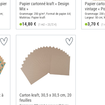
pier
Papier cartonné kraft « Design
Papier cart
Mix »
vintage « P
cm;
Grammage: 250 g/m²; Format de papier A4;
Grammage: 230 g
Matériau: Papier kraft
Largeur: 50 cm; 
14,80 €
3,70 €
(1 m2 = 23,72 €)
(1 
t à
Carton kraft, 30,5 x 30,5 cm, 20
feuilles