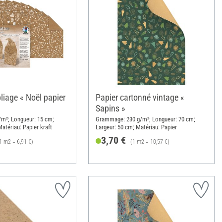
pliage « Noël papier
Papier cartonné vintage «
Sapins »
m²; Longueur: 15 cm;
Grammage: 230 g/m²; Longueur: 70 cm;
atériau: Papier kraft
Largeur: 50 cm; Matériau: Papier
3,70 €
1 m2 = 6,91 €)
(1 m2 = 10,57 €)