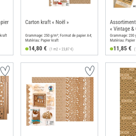
pier
Carton kraft « Noël »
Assortiment
« Vintage & 
kraft
Grammage: 250 g/m²; Format de papier A4;
Grammage: 230 g
Matériau: Papier kraft
Matériau: Papier
14,80 €
11,85 €
(1 m2 = 23,87 €)
(