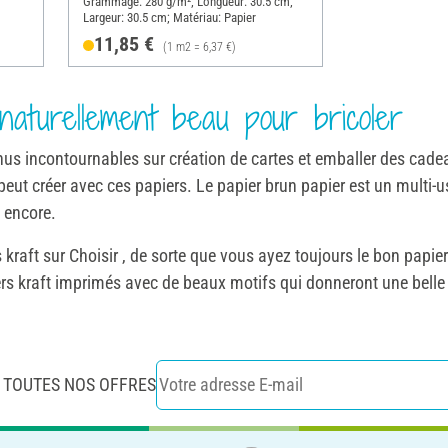
Grammage: 280 g/m²; Longueur: 30.5 cm;
Largeur: 30.5 cm; Matériau: Papier
11,85 €
(1 m2 = 6,37 €)
naturellement beau pour bricoler
venus incontournables sur création de cartes et emballer des cad
 peut créer avec ces papiers. Le papier brun papier est un multi-u
s encore.
raft sur Choisir , de sorte que vous ayez toujours le bon papie
 kraft imprimés avec de beaux motifs qui donneront une belle 
 TOUTES NOS OFFRES