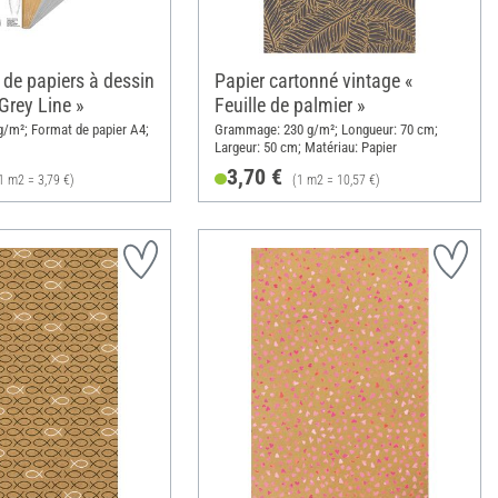
 de papiers à dessin
Papier cartonné vintage «
Grey Line »
Feuille de palmier »
/m²; Format de papier A4;
Grammage: 230 g/m²; Longueur: 70 cm;
Largeur: 50 cm; Matériau: Papier
3,70 €
1 m2 = 3,79 €)
(1 m2 = 10,57 €)