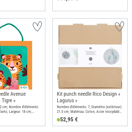
eedle Avenue
Kit punch needle Rico Design «
 Tigre »
Lagurus »
 12 cm; Nombre d'éléments:
Nombre d'éléments: 7; Diamètre (extérieur):
fants; Largeur: 18 cm;
21.5 cm; Matériau: Coton, Acier inoxydable,
Matériau: Tissu, Bois,
Bois, Polyacrylique (PAN)
52,95 €