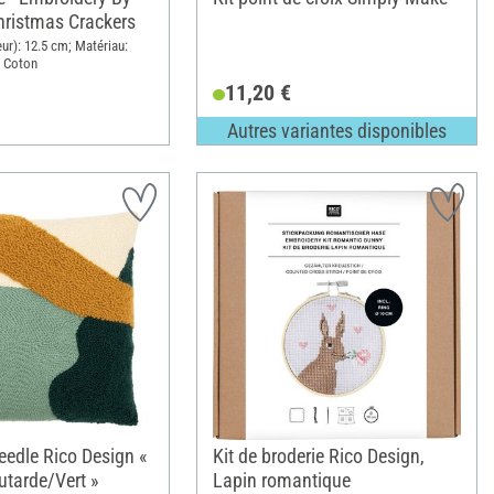
ristmas Crackers
ur): 12.5 cm; Matériau:
, Coton
11,20 €
Autres variantes disponibles
eedle Rico Design «
Kit de broderie Rico Design,
tarde/Vert »
Lapin romantique