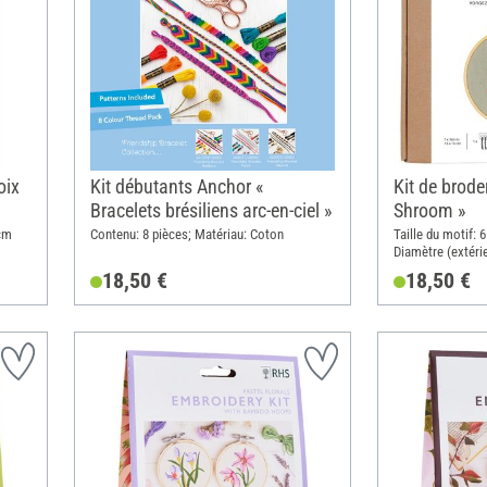
oix
Kit débutants Anchor «
Kit de brode
Bracelets brésiliens arc-en-ciel »
Shroom »
cm
Contenu: 8 pièces; Matériau: Coton
Taille du motif:
Diamètre (extérie
Métal
18,50 €
18,50 €