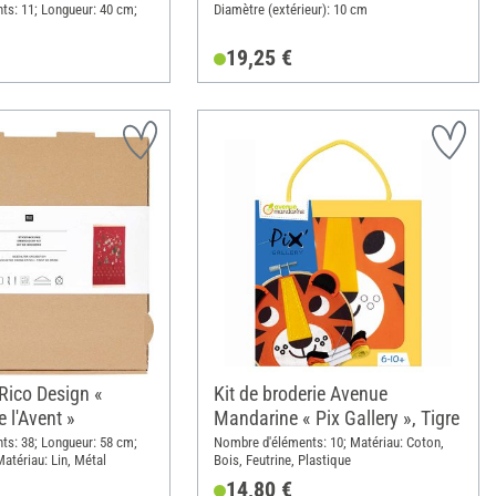
s: 11; Longueur: 40 cm;
Diamètre (extérieur): 10 cm
19,25 €
 Rico Design «
Kit de broderie Avenue
e l'Avent »
Mandarine « Pix Gallery », Tigre
s: 38; Longueur: 58 cm;
Nombre d'éléments: 10; Matériau: Coton,
atériau: Lin, Métal
Bois, Feutrine, Plastique
14,80 €