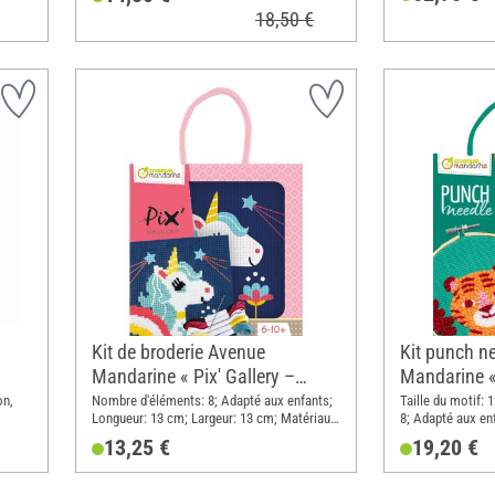
18,50 €
Kit de broderie Avenue
Kit punch n
Mandarine « Pix' Gallery –
Mandarine «
Licorne »
on,
Nombre d'éléments: 8; Adapté aux enfants;
Taille du motif:
Longueur: 13 cm; Largeur: 13 cm; Matériau:
8; Adapté aux en
Tissu, Métal, Papier
Hauteur: 18 cm; 
13,25 €
19,20 €
Métal, Laine