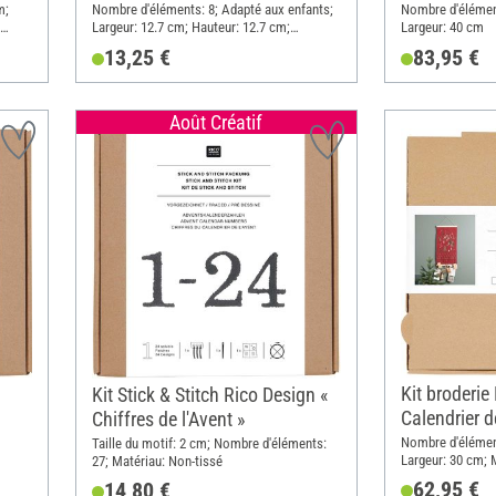
»
m;
Nombre d'éléments: 8; Adapté aux enfants;
Nombre d'élément
Largeur: 12.7 cm; Hauteur: 12.7 cm;
Largeur: 40 cm
er
Matériau: Tissu, Métal, Papier
13,25 €
83,95 €
Acier
Août Créatif
Kit broderie
Kit Stick & Stitch Rico Design «
Calendrier d
Chiffres de l'Avent »
Nombre d'élément
Taille du motif: 2 cm; Nombre d'éléments:
Largeur: 30 cm; M
27; Matériau: Non-tissé
62,95 €
14,80 €