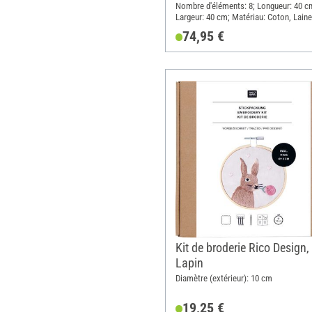
Nombre d'éléments: 8; Longueur: 40 c
Largeur: 40 cm; Matériau: Coton, Laine
vierge, Polyacrylique (PAN), Hêtre, Aci
74,95 €
inoxydable, Cuivre, Polyéthylène (PE), 
Kit de broderie Rico Design,
Lapin
Diamètre (extérieur): 10 cm
19,25 €