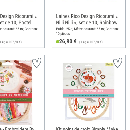
 Design Ricorumi «
Laines Rico Design Ricorumi «
 set de 10, Pastel
Nilli Nilli », set de 10, Rainbow
re courant: 65 m; Contenu:
Poids: 25 g; Mètre courant: 65 m; Contenu:
10 pièces
26,90 €
1 kg = 107,60 €)
(1 kg = 107,60 €)
 - Embroidery By
Kit point de croix Simply Make