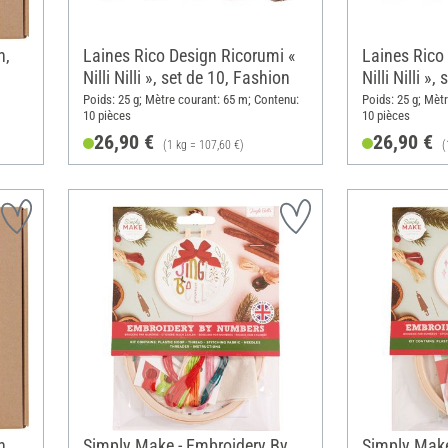
n,
Laines Rico Design Ricorumi «
Laines Rico
Nilli Nilli », set de 10, Fashion
Nilli Nilli »,
Poids: 25 g; Mètre courant: 65 m; Contenu:
Poids: 25 g; Mèt
10 pièces
10 pièces
26,90 €
26,90 €
(1 kg = 107,60 €)
(
n
Simply Make - Embroidery By
Simply Make