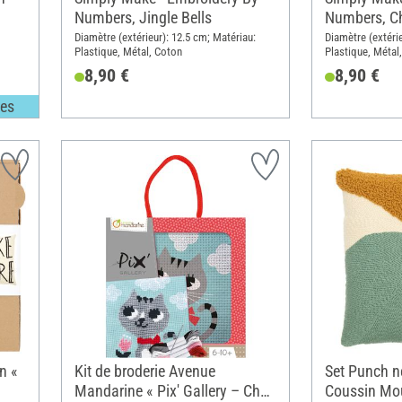
Numbers, Jingle Bells
Numbers, Ch
Diamètre (extérieur): 12.5 cm; Matériau:
Diamètre (extérie
Plastique, Métal, Coton
Plastique, Métal
8,90 €
8,90 €
les
n «
Kit de broderie Avenue
Set Punch n
Mandarine « Pix' Gallery – Chat
Coussin Mou