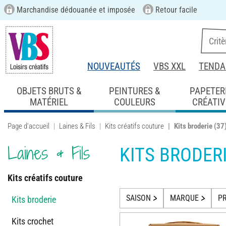
Marchandise dédouanée et imposée
Retour facile
NOUVEAUTÉS
VBS XXL
TENDA
OBJETS BRUTS &
PEINTURES &
PAPETER
MATÉRIEL
COULEURS
CRÉATIV
Page d'accueil
Laines & Fils
Kits créatifs couture
Kits broderie
(37
Laines & Fils
KITS BRODER
Kits créatifs couture
SAISON
MARQUE
PR
Kits broderie
Kits crochet