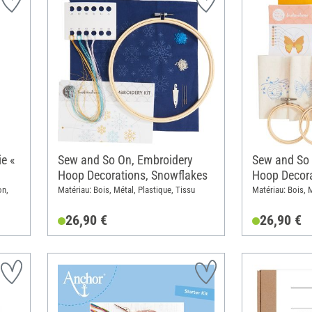
ie «
Sew and So On, Embroidery
Sew and So 
Hoop Decorations, Snowflakes
Hoop Decora
Bugs
on,
Matériau: Bois, Métal, Plastique, Tissu
Matériau: Bois, M
26,90 €
26,90 €