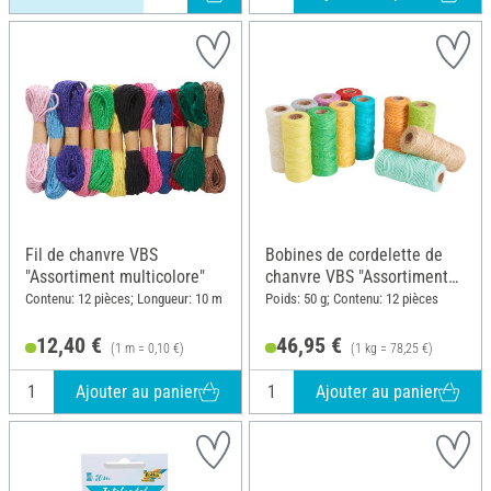
Fil de chanvre VBS
Bobines de cordelette de
"Assortiment multicolore"
chanvre VBS "Assortiment
multicolore"
Contenu: 12 pièces; Longueur: 10 m
Poids: 50 g; Contenu: 12 pièces
12,40 €
46,95 €
(1 m = 0,10 €)
(1 kg = 78,25 €)
Ajouter au panier
Ajouter au panier