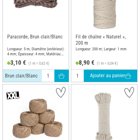
Paracorde, Brun clair/Blanc
Fil de chaîne « Naturel »,
200 m
Longueur: 5 m; Diamètre (extérieur):
Longueur: 200 m; Largeur: 1 mm
4 mm; Épaisseur: 4 mm; Matériau:
Polyamide (PA)
3,10 €
8,90 €
(1 m = 0,62 €)
(1 m = 0,04 €)
Ajouter au panier
Brun clair/Blanc