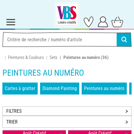
Peintures & Couleurs
Sets
Peintures au numéro
(36)
PEINTURES AU NUMÉRO
Cartes à gratter
Diamond Painting
Peintures au numéro
S
FILTRES
TRIER
Août Créatif
Août Créatif