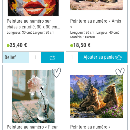
Peinture au numéro sur
Peinture au numéro « Amis
châssis entoilé, 30 x 30 cm,
»
Belief
Longueur: 30 cm; Largeur: 30 cm
Longueur: 30 cm; Largeur: 40 cm;
Matériau: Carton
25,40 €
18,50 €
Ajouter au panier
Belief
Peinture au numéro « Fleur
Peinture au numéro «