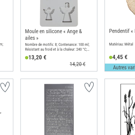
Pendentif « 
Moule en silicone « Ange &
ailes »
cm;
Matériau: Métal
Nombre de motifs: 8; Contenance: 100 ml;
Résistant au froid et à la chaleur: 240 °C;
Matériau: Silicone
4,45 €
13,20 €
14,20 €
Autres var