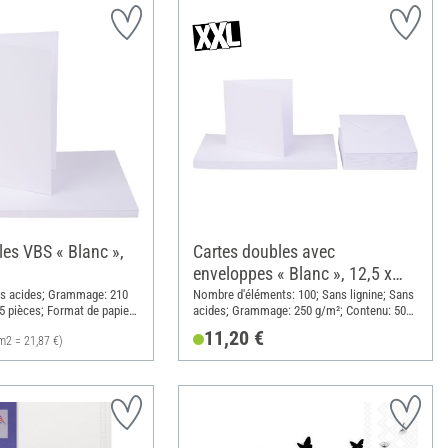
les VBS « Blanc »,
Cartes doubles avec
enveloppes « Blanc », 12,5 x
12,5 cm, 50 pc.
ns acides; Grammage: 210
Nombre d'éléments: 100; Sans lignine; Sans
5 pièces; Format de papier
acides; Grammage: 250 g/m²; Contenu: 50
pier
pièces; Longueur: 12.5 cm; Largeur: 12.5 cm;
11,20 €
m2 = 21,87 €)
Matériau: Papier