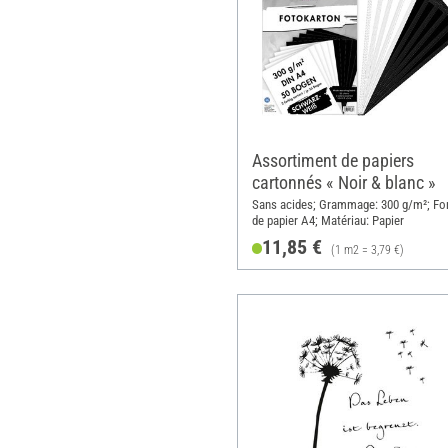
Assortiment de papiers
cartonnés « Noir & blanc »
Sans acides; Grammage: 300 g/m²; Fo
de papier A4; Matériau: Papier
11,85 €
(1 m2 = 3,79 €)