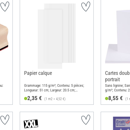
Papier calque
Cartes doub
portrait
au:
Grammage: 115 g/m²; Contenu: 5 pièces;
Sans lignine; Sa
Longueur: 51 cm; Largeur: 20.5 cm;
g/m²; Contenu: 2
Matériau: Papier
A6; Matériau: Pa
2,35 €
8,55 €
(1 m2 = 4,52 €)
(1 