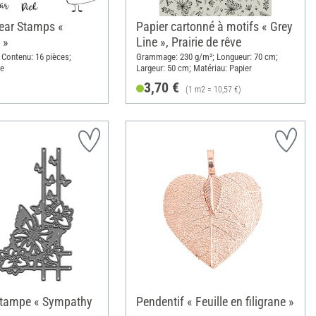
ear Stamps «
Papier cartonné à motifs « Grey
 »
Line », Prairie de rêve
m; Contenu: 16 pièces;
Grammage: 230 g/m²; Longueur: 70 cm;
ne
Largeur: 50 cm; Matériau: Papier
3,70 €
(1 m2 = 10,57 €)
estampe « Sympathy
Pendentif « Feuille en filigrane »