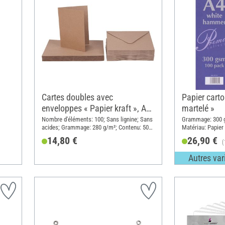
Cartes doubles avec
Papier cart
enveloppes « Papier kraft », A6,
martelé »
50 pc.
Nombre d'éléments: 100; Sans lignine; Sans
Grammage: 300 g
acides; Grammage: 280 g/m²; Contenu: 50
Matériau: Papier
pièces; Format de papier A6; Matériau:
14,80 €
26,90 €
(
Carton
Autres var