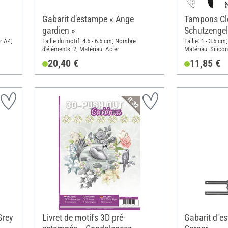
Gabarit d'estampe « Ange
Tampons Cl
gardien »
Schutzengel
r A4;
Taille du motif: 4.5 - 6.5 cm; Nombre
Taille: 1 - 3.5 c
d'éléments: 2; Matériau: Acier
Matériau: Silico
20,40 €
11,85 €
Grey
Livret de motifs 3D pré-
Gabarit d''