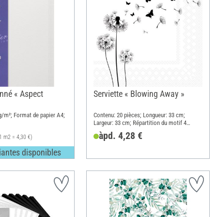
onné « Aspect
Serviette « Blowing Away »
/m²; Format de papier A4;
Contenu: 20 pièces; Longueur: 33 cm;
Largeur: 33 cm; Répartition du motif 4
motifs; Matériau: Papier
àpd. 4,28 €
1 m2 = 4,30 €)
iantes disponibles