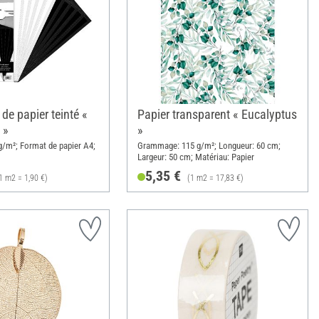
de papier teinté «
Papier transparent « Eucalyptus
 »
»
/m²; Format de papier A4;
Grammage: 115 g/m²; Longueur: 60 cm;
Largeur: 50 cm; Matériau: Papier
5,35 €
1 m2 = 1,90 €)
(1 m2 = 17,83 €)