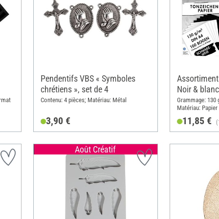
Pendentifs VBS « Symboles
Assortiment 
chrétiens », set de 4
Noir & blanc
rmat
Contenu: 4 pièces; Matériau: Métal
Grammage: 130 g
Matériau: Papier
3,90 €
11,85 €
(
Août Créatif