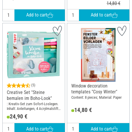
14,80 €
Add to cart
Add to cart
(5)
Window decoration
templates "Cosy Winter"
Creative Set "Steine
Content: 8 pieces; Material: Paper
bemalen im Boho-Look"
: Kreativ-Set zum Sofort-Loslegen.
Inhalt: Anleitungen, 4 Acrylmalstift;
14,80 €
Length: 26.2 cm; Width: 22.8 cm;
24,90 €
Height: 3.5 cm
Add to cart
Add to cart