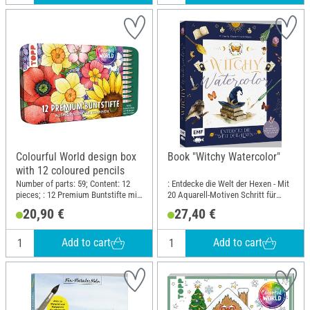
Colourful World design box
Book "Witchy Watercolor"
with 12 coloured pencils
Number of parts: 59; Content: 12
: Entdecke die Welt der Hexen - Mit
pieces; : 12 Premium Buntstifte mit
20 Aquarell-Motiven Schritt für
weichen Minen, 10 Ausmalbilder
Schnittt; Width: 20.5 cm; Height:
20,90 €
27,40 €
und 36 Ausmalsticker in
24.1 cm
Designdose; Length: 19 cm; Width:
11 cm; Height: 1.8 cm; Material:
Add to cart
Add to cart
Metal, Paper