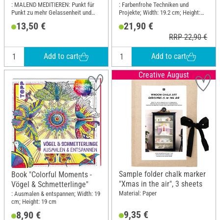
Handbuch"
: MALEND MEDITIEREN: Punkt für
: Farbenfrohe Techniken und
Punkt zu mehr Gelassenheit und
Projekte; Width: 19.2 cm; Height:
Entspannung; Width: 20.5 cm;
24.5 cm
13,50 €
21,90 €
Height: 24.1 cm
RRP 22,90 €
Add to cart
Add to cart
Creative August
Sample folder chalk marker
Book "Colorful Moments -
"Xmas in the air", 3 sheets
Vögel & Schmetterlinge"
Material: Paper
: Ausmalen & entspannen; Width: 19
cm; Height: 19 cm
9,35 €
8,90 €