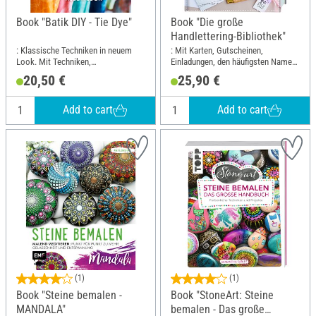
Book "Batik DIY - Tie Dye"
Book "Die große
Handlettering-Bibliothek"
: Klassische Techniken in neuem
: Mit Karten, Gutscheinen,
Look. Mit Techniken,
Einladungen, den häufigsten Namen
Inspirationsprojekten, Tipps und
+ Vorlagen zum Download; Width:
20,50 €
25,90 €
Tricks; Width: 19.5 cm; Height: 25
19.5 cm; Height: 25 cm
cm
Add to cart
Add to cart
(1)
(1)
Book "Steine bemalen -
Book "StoneArt: Steine
MANDALA"
bemalen - Das große