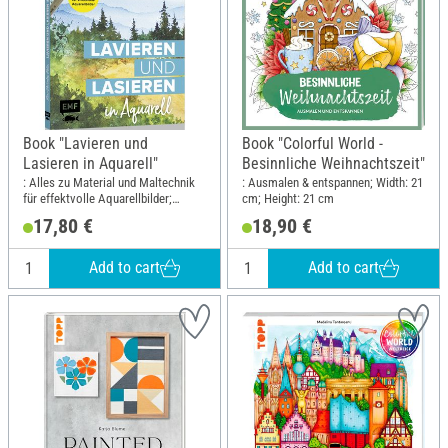
Book "Lavieren und
Book "Colorful World -
Lasieren in Aquarell"
Besinnliche Weihnachtszeit"
: Alles zu Material und Maltechnik
: Ausmalen & entspannen; Width: 21
für effektvolle Aquarellbilder;
cm; Height: 21 cm
Width: 17.5 cm; Height: 21.6 cm
17,80 €
18,90 €
Add to cart
Add to cart