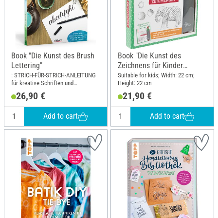
Book "Die Kunst des Brush
Book "Die Kunst des
Lettering"
Zeichnens für Kinder
Zeichenset"
: STRICH-FÜR-STRICH-ANLEITUNG
Suitable for kids; Width: 22 cm;
für kreative Schriften und
Height: 22 cm
Kalligrafie; Width: 21.8 cm; Height:
26,90 €
21,90 €
25.4 cm
Add to cart
Add to cart