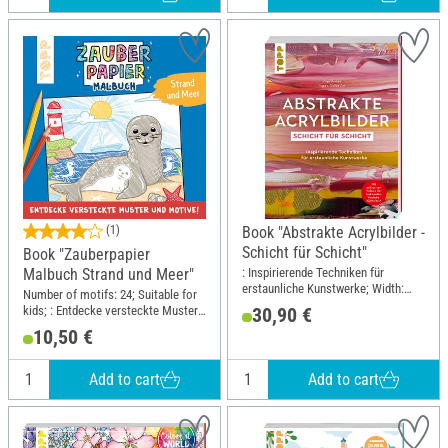
(1)
Book "Abstrakte Acrylbilder -
Schicht für Schicht"
Book "Zauberpapier
: Inspirierende Techniken für
Malbuch Strand und Meer"
erstaunliche Kunstwerke; Width:
Number of motifs: 24; Suitable for
21.5 cm; Height: 28.5 cm
kids; : Entdecke versteckte Muster
30,90 €
und Motive!; Width: 21 cm; Height:
10,50 €
21 cm
Add to cart
Add to cart