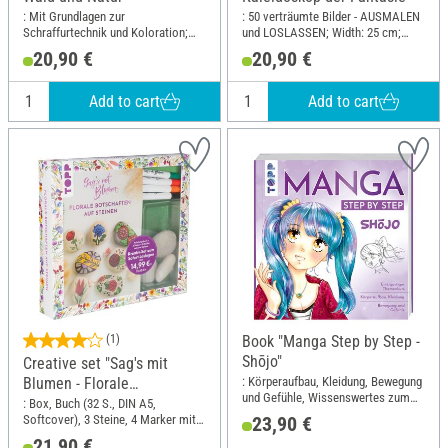
: Mit Grundlagen zur
: 50 verträumte Bilder - AUSMALEN
Schraffurtechnik und Koloration;
und LOSLASSEN; Width: 25 cm;
Width: 20 cm; Height: 23.5 cm
Height: 20 cm
20,90 €
20,90 €
Add to cart
Add to cart
(1)
Book "Manga Step by Step -
Shōjo"
Creative set "Sag's mit
: Körperaufbau, Kleidung, Bewegung
Blumen - Florale
und Gefühle, Wissenswertes zum
Botschaften auf Steinen."
: Box, Buch (32 S., DIN A5,
Manga-Shojo-Kult; Width: 21.7 cm;
Softcover), 3 Steine, 4 Marker mit 2
23,90 €
Height: 23 cm
Spitzen in Rot, Orange, Grün,
21,90 €