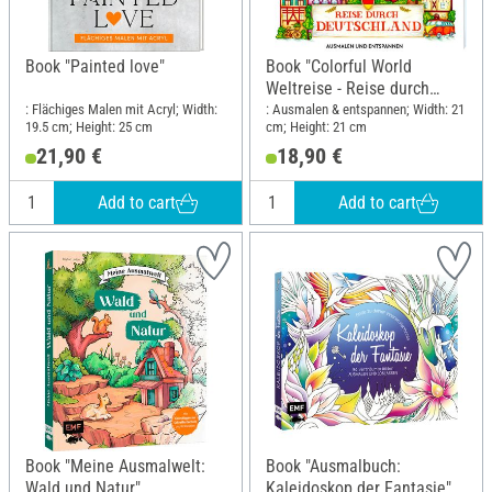
Book "Painted love"
Book "Colorful World
Weltreise - Reise durch
Deutschland"
: Flächiges Malen mit Acryl; Width:
: Ausmalen & entspannen; Width: 21
19.5 cm; Height: 25 cm
cm; Height: 21 cm
21,90 €
18,90 €
Add to cart
Add to cart
Book "Meine Ausmalwelt:
Book "Ausmalbuch:
Wald und Natur"
Kaleidoskop der Fantasie"