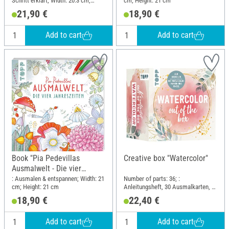
Schritt erklärt; Width: 20.3 cm;
cm; Height: 21 cm
Height: 25.4 cm
21,90 €
18,90 €
Add to cart
Add to cart
Book "Pia Pedevillas
Creative box "Watercolor"
Ausmalwelt - Die vier
Jahreszeiten"
: Ausmalen & entspannen; Width: 21
Number of parts: 36; :
cm; Height: 21 cm
Anleitungsheft, 30 Ausmalkarten, 2
Farbkarten und 1 Pinsel; Length:
18,90 €
22,40 €
11.3 cm; Width: 11.3 cm; Height: 8
cm; Material: Paper
Add to cart
Add to cart