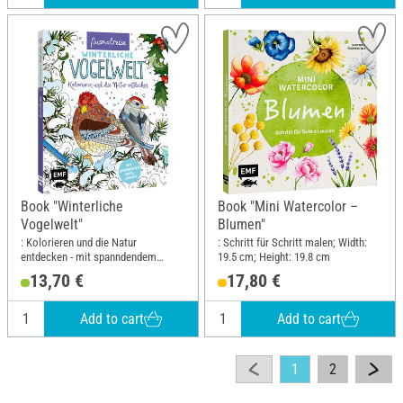
Book "Winterliche
Book "Mini Watercolor –
Vogelwelt"
Blumen"
: Kolorieren und die Natur
: Schritt für Schritt malen; Width:
entdecken - mit spanndendem
19.5 cm; Height: 19.8 cm
Vogelwissen; Width: 20 cm; Height:
13,70 €
17,80 €
23.5 cm
Add to cart
Add to cart
1
2