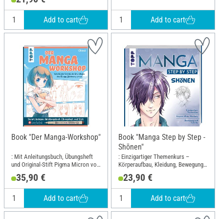
Schwarz
Add to cart
Add to cart
Book "Der Manga-Workshop"
Book "Manga Step by Step -
Shōnen"
: Mit Anleitungsbuch, Übungsheft
: Einzigartiger Themenkurs –
und Original-Stift Pigma Micron von
Körperaufbau, Kleidung, Bewegung
Sakura sofort loslegen; Width: 22.4
und Gefühle; Width: 21.7 cm; Height:
35,90 €
23,90 €
cm; Height: 28.1 cm
23 cm
Add to cart
Add to cart