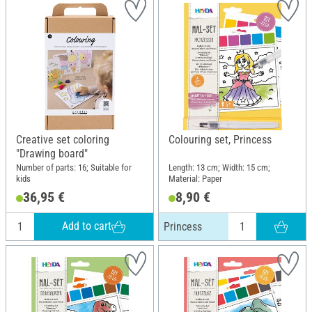
Creative set coloring
Colouring set, Princess
"Drawing board"
Number of parts: 16; Suitable for
Length: 13 cm; Width: 15 cm;
kids
Material: Paper
36,95 €
8,90 €
Add to cart
Princess