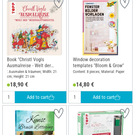
Book "Christl Vogls
Window decoration
Ausmalreise - Welt der
templates "Bloom & Grow"
Weihnachtswichtel"
: Ausmalen & träumen; Width: 21
Content: 8 pieces; Material: Paper
cm; Height: 21 cm
18,90 €
14,80 €
Add to cart
Add to cart