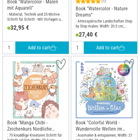
Book "Watercolor - Malen
(1)
mit Aquarell"
Book "Watercolor - Nature
: Material, Technik und 25 Motive
Dreams"
Schritt für Schritt - Mit Vorlagen und
: Atmospärische Landschaften Step
noch mehr Motiven; Width: 23 cm;
by Step malen; Width: 20.5 cm;
32,95 €
Height: 25.9 cm
Height: 24.1 cm
27,40 €
Add to cart
Add to cart
Book "Manga Chibi -
Book "Colorful World -
Zeichenkurs Niedliche
Wundervolle Welten im
Tiere"
Glas"
: 75 knuddlige Kreaturen Schritt für
: Ausmalen & entspannen; Width: 21