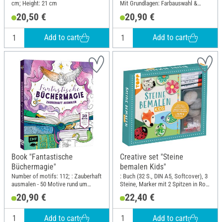
cm; Height: 21 cm
Mit Grundlagen: Farbauswahl &
Techniken; Width: 25 cm; Height: 25
20,50 €
20,90 €
cm
Add to cart
Add to cart
Book "Fantastische
Creative set "Steine
Büchermagie"
bemalen Kids"
Number of motifs: 112; : Zauberhaft
: Buch (32 S., DIN A5, Softcover), 3
ausmalen - 50 Motive rund um
Steine, Marker mit 2 Spitzen in Rot,
Bücher & Lessen; Width: 20 cm;
Blau, Grün, Schwarz, Wackelaugen,
20,90 €
22,40 €
Height: 23.5 cm
Pompons; DIN format A5
Add to cart
Add to cart