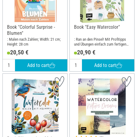
Book "Colorful Surprise -
Book "Easy Watercolor"
Blumen"
: Malen nach Zahlen; Width: 21 cm;
: Ran an den Pinsel! Mit Profitipps
Height: 28 cm
und Übungen einfach zum fertigen
Motiv; Width: 17.5 cm; Height: 21.6
20,50 €
20,90 €
cm
Add to cart
Add to cart