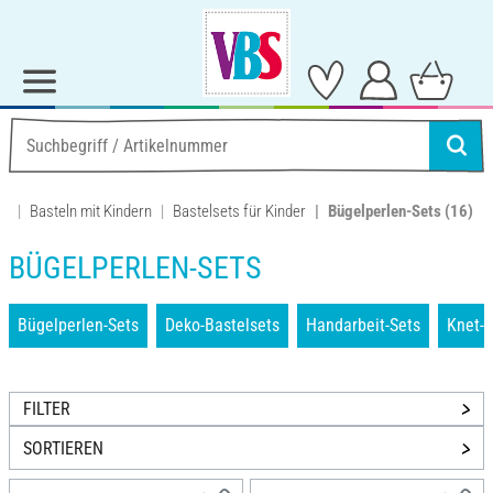
Basteln mit Kindern
Bastelsets für Kinder
Bügelperlen-Sets
(16)
BÜGELPERLEN-SETS
Bügelperlen-Sets
Deko-Bastelsets
Handarbeit-Sets
Knet-S
FILTER
SORTIEREN