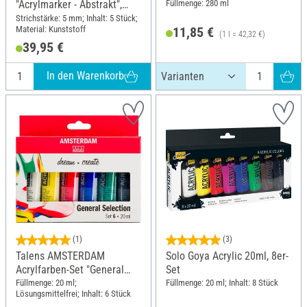
Füllmenge: 280 ml
"Acrylmarker - Abstrakt",
Breit, 5er-Set
Strichstärke: 5 mm; Inhalt: 5 Stück;
Material: Kunststoff
11,85 €
(1 l = 42,32 €)
39,95 €
In den Warenkorb
(1)
(3)
Talens AMSTERDAM
Solo Goya Acrylic 20ml, 8er-
Acrylfarben-Set "General
Set
Selection 6"
Füllmenge: 20 ml;
Füllmenge: 20 ml; Inhalt: 8 Stück
Lösungsmittelfrei; Inhalt: 6 Stück