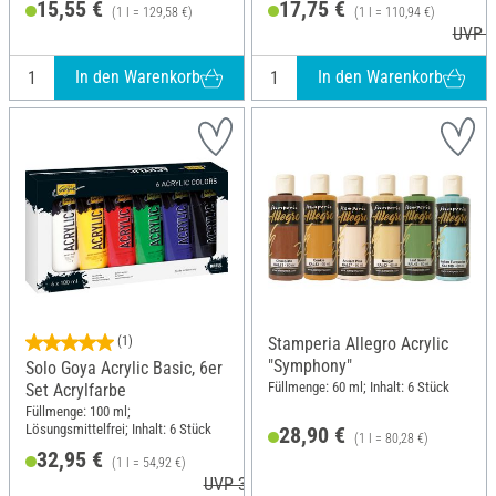
15,55 €
17,75 €
(1 l = 129,58 €)
(1 l = 110,94 €)
UVP 1
In den Warenkorb
In den Warenkorb
(1)
Stamperia Allegro Acrylic
"Symphony"
Solo Goya Acrylic Basic, 6er
Füllmenge: 60 ml; Inhalt: 6 Stück
Set Acrylfarbe
Füllmenge: 100 ml;
Lösungsmittelfrei; Inhalt: 6 Stück
28,90 €
(1 l = 80,28 €)
32,95 €
(1 l = 54,92 €)
UVP 33,79 €