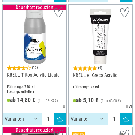
Dauerhaft reduziert
(13)
(4)
KREUL Triton Acrylic Liquid
KREUL el Greco Acrylic
Füllmenge: 750 ml;
Füllmenge: 75 ml
Lösungsmittelfrei
ab 14,80 €
ab 5,10 €
(1 l = 19,73 €)
(1 l = 68,00 €)
UVP 14,99 €
UVP 
Dauerhaft reduziert