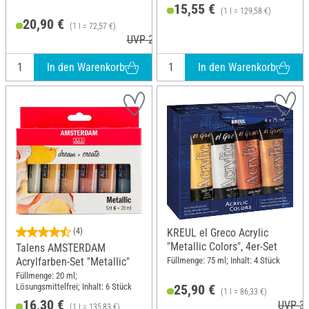
15,55 €
(1 l = 129,58 €)
20,90 €
(1 l = 72,57 €)
UVP 22,29 €
In den Warenkorb
In den Warenkorb
(4)
KREUL el Greco Acrylic
"Metallic Colors", 4er-Set
Talens AMSTERDAM
Füllmenge: 75 ml; Inhalt: 4 Stück
Acrylfarben-Set "Metallic"
Füllmenge: 20 ml;
Lösungsmittelfrei; Inhalt: 6 Stück
25,90 €
(1 l = 86,33 €)
16,30 €
UVP 30
(1 l = 135,83 €)