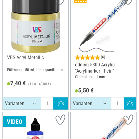
VBS Acryl Metallic
(6)
edding 5300 Acrylic
Füllmenge: 50 ml; Lösungsmittelfrei
"Acrylmarker - Fein"
Strichstärke: 1 mm
7,40 €
(1 l = 148,00 €)
5,50 €
VIDEO