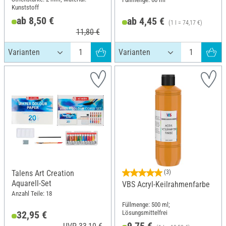
Kunststoff
ab 8,50 €
ab 4,45 €
(1 l = 74,17 €)
11,80 €
Talens Art Creation
(3)
Aquarell-Set
VBS Acryl-Keilrahmenfarbe
Anzahl Teile: 18
Füllmenge: 500 ml;
Lösungsmittelfrei
32,95 €