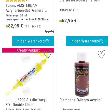
Starterset Aquarellfarben
Talens AMSTERDAM
Anzahl Teile: 7
Acrylfarben-Set "General
Selection 48"
Füllmenge: 20 ml;
Lösungsmittelfrei; Inhalt: 48 Stück
62,95 €
82,95 €
(1 l = 86,41 €)
UVP 83,75 €
In den Warenkorb
In den Warenkorb
Kreativ-August
edding 5400 Acrylic "Acryl
Stamperia "Allegro Acrylic"
3D - Double Liner"
Strichstärke: 2 mm; Material:
Füllmenge: 60 ml