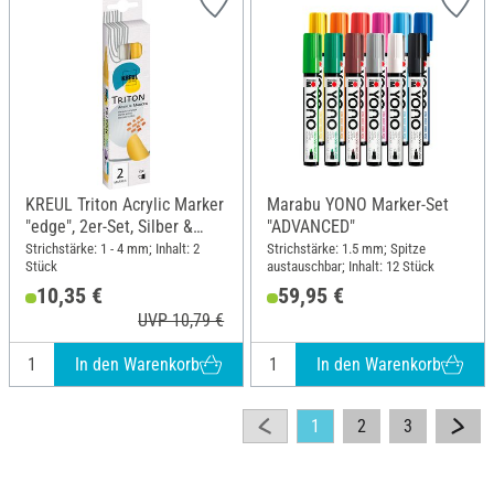
KREUL Triton Acrylic Marker
Marabu YONO Marker-Set
"edge", 2er-Set, Silber &
"ADVANCED"
Gold
Strichstärke: 1 - 4 mm; Inhalt: 2
Strichstärke: 1.5 mm; Spitze
Stück
austauschbar; Inhalt: 12 Stück
10,35 €
59,95 €
UVP 10,79 €
In den Warenkorb
In den Warenkorb
1
2
3