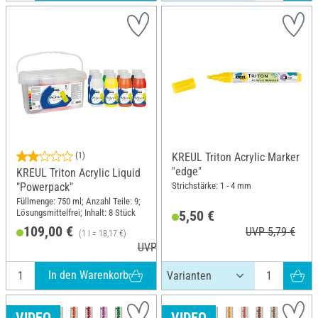
(1)
KREUL Triton Acrylic Marker
"edge"
KREUL Triton Acrylic Liquid
Strichstärke: 1 - 4 mm
"Powerpack"
Füllmenge: 750 ml; Anzahl Teile: 9;
Lösungsmittelfrei; Inhalt: 8 Stück
5,50 €
109,00 €
UVP 5,79 €
(1 l = 18,17 €)
UVP 118,29 €
In den Warenkorb
VIDEO
VIDEO