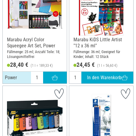
Marabu Acryl Color
Marabu KiDS Little Artist
Squeegee Art Set, Power
"12 x 36 ml"
Füllmenge: 25 ml; Anzahl Teile: 18;
Füllmenge: 36 ml; Geeignet für
Lösungsmittelfrei
Kinder; Inhalt: 12 Stück
28,40 €
24,45 €
(1 l = 189,33 €)
(1 l = 56,60 €)
In den Warenkorb
Power