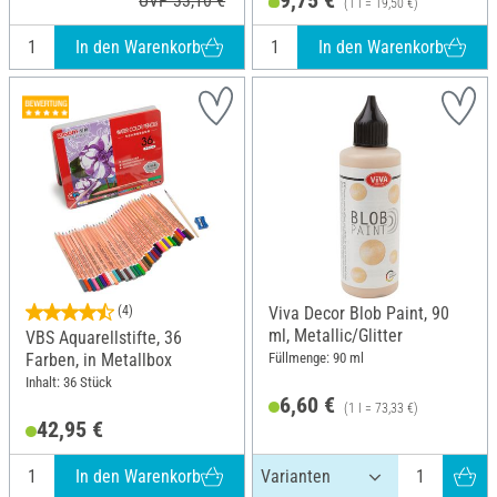
9,75 €
UVP 33,10 €
(1 l = 19,50 €)
In den Warenkorb
In den Warenkorb
(4)
Viva Decor Blob Paint, 90
ml, Metallic/Glitter
VBS Aquarellstifte, 36
Füllmenge: 90 ml
Farben, in Metallbox
Inhalt: 36 Stück
6,60 €
(1 l = 73,33 €)
42,95 €
In den Warenkorb