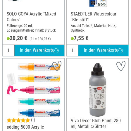
SOLO GOYA Acrylic "Mixed
STAEDTLER Watercolour
Colors"
"Bleistift"
Füllmenge: 20 ml;
Anzahl Teile: 4; Material: Holz,
Lösungsmittelfrei; Inhalt: 8 Stück
Synthetik
20,20 €
7,55 €
(1 l = 126,25 €)
In den Warenkorb
In den Warenkorb
(1)
Viva Decor Blob Paint, 280
ml, Metallic/Glitter
edding 5000 Acrylic