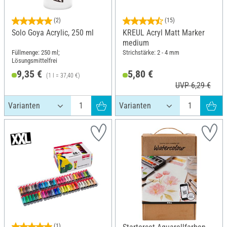
(2)
(15)
Solo Goya Acrylic, 250 ml
KREUL Acryl Matt Marker
medium
Füllmenge: 250 ml;
Strichstärke: 2 - 4 mm
Lösungsmittelfrei
9,35 €
5,80 €
(1 l = 37,40 €)
UVP 6,29 €
(1)