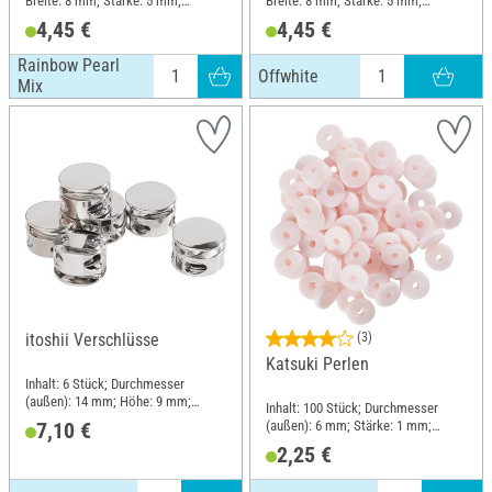
Breite: 8 mm; Stärke: 5 mm;
Breite: 8 mm; Stärke: 5 mm;
Material: Kunststoff
Material: Kunststoff
4,45 €
4,45 €
Rainbow Pearl
Offwhite
Mix
itoshii Verschlüsse
(3)
Katsuki Perlen
Inhalt: 6 Stück; Durchmesser
(außen): 14 mm; Höhe: 9 mm;
Inhalt: 100 Stück; Durchmesser
Material: Zink
(außen): 6 mm; Stärke: 1 mm;
7,10 €
Material: Polymer
2,25 €