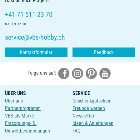
Hast du noch Fragen?
+41 71 511 23 70
Mo.-Fr. 9 - 17 Uhr
service@vbs-hobby.ch
Kontaktformular
Feedback
Folge uns auf:
ÜBER UNS
SERVICE
Über uns
Geschenkgutschein
Partnerprogramm
Freunde werben
VBS als Marke
Newsletter
Entsorgungs- &
Ideen & Anleitungen
Umweltbestimmungen
FAQ