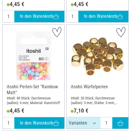
Material: Kunststoff
Material: Kunststoff
4,45 €
4,45 €
In den Warenkorb
In den Warenkorb
itoshii Perlen-Set "Rainbow
itoshii Würfelperlen
Matt"
Inhalt: 80 Stück; Durchmesser
Inhalt: 20 Stück; Durchmesser
(außen): 6 mm; Material: Kunststoff
(außen): 5 mm; Stärke: 5 mm;
Material: Kupfer
4,45 €
7,10 €
In den Warenkorb