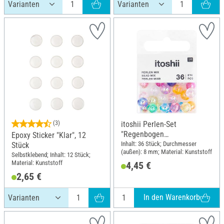
(3)
itoshii Perlen-Set
"Regenbogen
Epoxy Sticker "Klar", 12
Holographisch"
Inhalt: 36 Stück; Durchmesser
Stück
(außen): 8 mm; Material: Kunststoff
Selbstklebend; Inhalt: 12 Stück;
Material: Kunststoff
4,45 €
2,65 €
In den Warenkorb