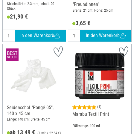
Strichstärke: 2.3 mm; Inhalt: 20
"Freundinnen"
Stück
Breite: 21 cm; Höhe: 25 cm
21,90 €
3,65 €
In den Warenkorb
In den Warenkorb
Seidenschal "Pongé 05",
(1)
140 x 45 cm
Marabu Textil Print
Länge: 140 cm; Breite: 45 cm
Füllmenge: 100 ml
ab 13,49 €
(1 m2 = 22,54 €)