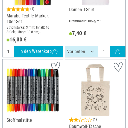
(1)
Damen T-Shirt
Marabu Textile Marker,
Grammatur: 135 g/m²
10er-Set
Strichstärke: 3 mm; Inhalt: 10
Stück; Länge: 13.8 cm;
7,40 €
Durchmesser (außen): 1.6 cm
16,30 €
In den Warenkorb
Stoffmalstifte
(1)
Baumwoll-Tasche