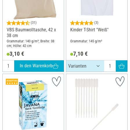
(31)
(3)
VBS Baumwolltasche, 42 x
Kinder T-Shirt "Weiß"
38 cm
Grammatur: 140 g/m²; Breite: 38
Grammatur: 145 g/m²
cm; Höhe: 42 cm
3,10 €
7,10 €
In den Warenkorb