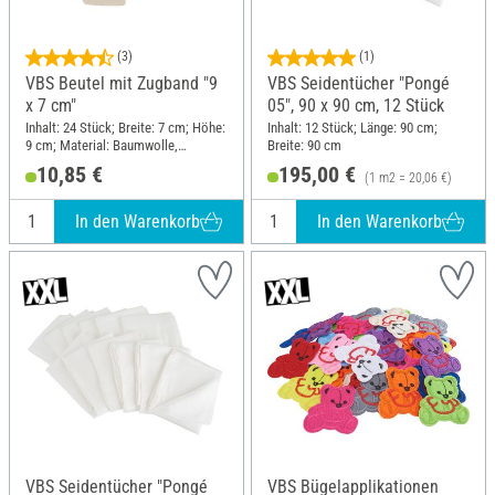
(3)
(1)
VBS Beutel mit Zugband "9
VBS Seidentücher "Pongé
x 7 cm"
05", 90 x 90 cm, 12 Stück
Inhalt: 24 Stück; Breite: 7 cm; Höhe:
Inhalt: 12 Stück; Länge: 90 cm;
9 cm; Material: Baumwolle,
Breite: 90 cm
Polyester (PES)
10,85 €
195,00 €
(1 m2 = 20,06 €)
In den Warenkorb
In den Warenkorb
VBS Seidentücher "Pongé
VBS Bügelapplikationen