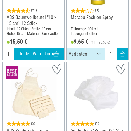
(21)
(3)
VBS Baumwollbeutel "10 x
Marabu Fashion Spray
15 cm", 12 Stück
Inhalt: 12 Stück; Breite: 10 cm;
Füllmenge: 100 ml;
Höhe: 15 cm; Material: Baumwolle
Lösungsmittelfrei
15,50 €
9,65 €
(1 l = 96,50 €)
In den Warenkorb
(5)
(1)
VBS Kinderschürzen mit
Seidentuch "Pongé 05", 55 x