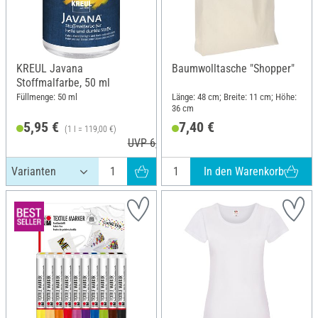
KREUL Javana
Baumwolltasche "Shopper"
Stoffmalfarbe, 50 ml
Füllmenge: 50 ml
Länge: 48 cm; Breite: 11 cm; Höhe:
36 cm
5,95 €
7,40 €
(1 l = 119,00 €)
UVP 6,29 €
In den Warenkorb