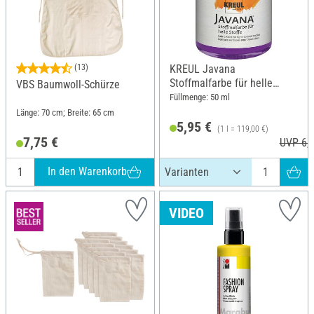
(13)
KREUL Javana
Stoffmalfarbe für helle
VBS Baumwoll-Schürze
Stoffe
Füllmenge: 50 ml
Länge: 70 cm; Breite: 65 cm
5,95 €
(1 l = 119,00 €)
7,75 €
UVP 6,2
In den Warenkorb
VIDEO