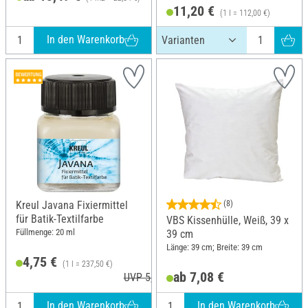
11,20 €
(1 l = 112,00 €)
In den Warenkorb
Kreul Javana Fixiermittel
(8)
für Batik-Textilfarbe
VBS Kissenhülle, Weiß, 39 x
Füllmenge: 20 ml
39 cm
Länge: 39 cm; Breite: 39 cm
4,75 €
(1 l = 237,50 €)
ab 7,08 €
UVP 5,49 €
In den Warenkorb
In den Warenkorb