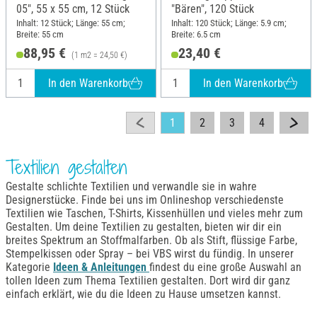
05", 55 x 55 cm, 12 Stück
"Bären", 120 Stück
Inhalt: 12 Stück; Länge: 55 cm;
Inhalt: 120 Stück; Länge: 5.9 cm;
Breite: 55 cm
Breite: 6.5 cm
88,95 €
23,40 €
(1 m2 = 24,50 €)
In den Warenkorb
In den Warenkorb
1
2
3
4
Textilien gestalten
Gestalte schlichte Textilien und verwandle sie in wahre
Designerstücke. Finde bei uns im Onlineshop verschiedenste
Textilien wie Taschen, T-Shirts, Kissenhüllen und vieles mehr zum
Gestalten. Um deine Textilien zu gestalten, bieten wir dir ein
breites Spektrum an Stoffmalfarben. Ob als Stift, flüssige Farbe,
Stempelkissen oder Spray – bei VBS wirst du fündig. In unserer
Kategorie
Ideen & Anleitungen
findest du eine große Auswahl an
tollen Ideen zum Thema Textilien gestalten. Dort wird dir ganz
einfach erklärt, wie du die Ideen zu Hause umsetzen kannst.