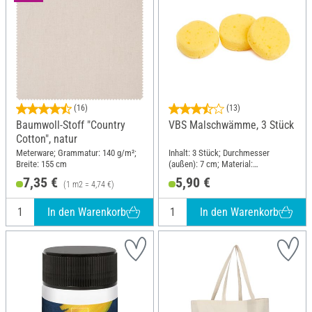
(16)
(13)
Baumwoll-Stoff "Country
VBS Malschwämme, 3 Stück
Cotton", natur
Meterware; Grammatur: 140 g/m²;
Inhalt: 3 Stück; Durchmesser
Breite: 155 cm
(außen): 7 cm; Material:
Polyurethane (PU)
7,35 €
5,90 €
(1 m2 = 4,74 €)
In den Warenkorb
In den Warenkorb