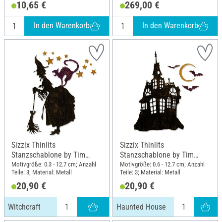
10,65 €
269,00 €
In den Warenkorb
In den Warenkorb
Sizzix Thinlits
Sizzix Thinlits
Stanzschablone by Tim
Stanzschablone by Tim
Holtz, Witchcraft
Holtz, Haunted House
Motivgröße: 0.3 - 12.7 cm; Anzahl
Motivgröße: 0.6 - 12.7 cm; Anzahl
Teile: 3; Material: Metall
Teile: 3; Material: Metall
20,90 €
20,90 €
Witchcraft
Haunted House