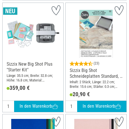
Sizzix New Big Shot Plus
(23)
"Starter Kit"
Sizzix Big Shot
Länge: 35.5 cm; Breite: 32.8 cm;
Schneideplatten Standard, 2
Höhe: 16.8 cm; Material:
Stück
Inhalt: 2 Stück; Länge: 22.2 cm;
Kunststoff, Metall
Breite: 15.6 cm; Stärke: 0.3 cm;
359,00 €
Material: Kunststoff
20,90 €
In den Warenkorb
In den Warenkorb