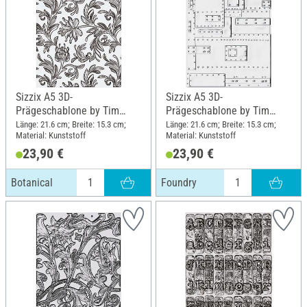
Sizzix A5 3D-
Sizzix A5 3D-
Prägeschablone by Tim
Prägeschablone by Tim
Holtz, Botanical
Holtz, Foundry
Länge: 21.6 cm; Breite: 15.3 cm;
Länge: 21.6 cm; Breite: 15.3 cm;
Material: Kunststoff
Material: Kunststoff
23,90 €
23,90 €
Botanical
Foundry