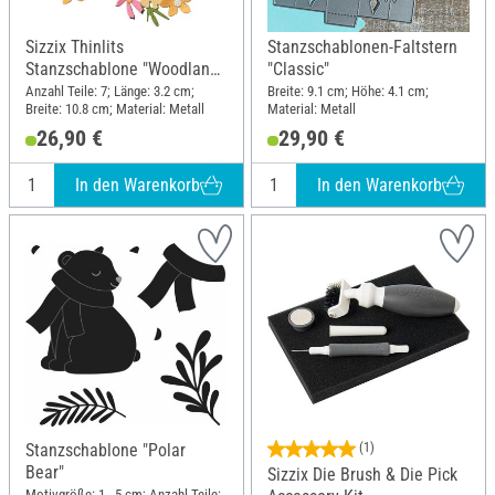
Sizzix Thinlits
Stanzschablonen-Faltstern
Stanzschablone "Woodland
"Classic"
Borders"
Anzahl Teile: 7; Länge: 3.2 cm;
Breite: 9.1 cm; Höhe: 4.1 cm;
Breite: 10.8 cm; Material: Metall
Material: Metall
26,90 €
29,90 €
In den Warenkorb
In den Warenkorb
Stanzschablone "Polar
(1)
Bear"
Sizzix Die Brush & Die Pick
Motivgröße: 1 - 5 cm; Anzahl Teile: