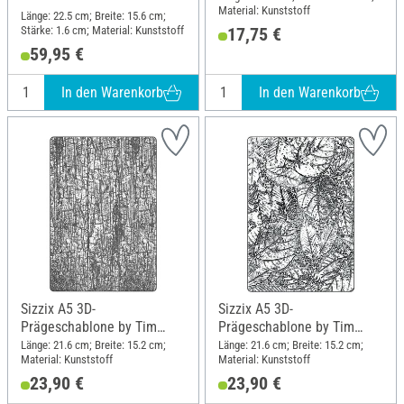
Material: Kunststoff
Länge: 22.5 cm; Breite: 15.6 cm;
Stärke: 1.6 cm; Material: Kunststoff
17,75 €
59,95 €
In den Warenkorb
In den Warenkorb
Sizzix A5 3D-
Sizzix A5 3D-
Prägeschablone by Tim
Prägeschablone by Tim
Holtz, Cracked
Holtz, Foliage
Länge: 21.6 cm; Breite: 15.2 cm;
Länge: 21.6 cm; Breite: 15.2 cm;
Material: Kunststoff
Material: Kunststoff
23,90 €
23,90 €