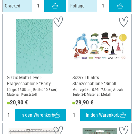
Cracked
Foliage
Sizzix Multi-Level-
Sizzix Thinlits
Prägeschablone "Party
Stanzschablone "Small
Time"
Accessories by Tim Holtz"
Länge: 15.88 cm; Breite: 10.8 cm;
Motivgröße: 0.95 - 7.3 cm; Anzahl
Material: Kunststoff
Teile: 24; Material: Metall
20,90 €
29,90 €
In den Warenkorb
In den Warenkorb