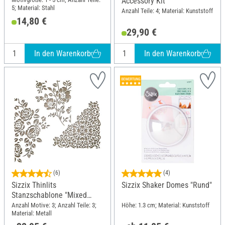
Accessory Kit
5; Material: Stahl
Anzahl Teile: 4; Material: Kunststoff
14,80 €
29,90 €
In den Warenkorb
In den Warenkorb
(6)
(4)
Sizzix Thinlits
Sizzix Shaker Domes "Rund"
Stanzschablone "Mixed
Media #5 by Tim Holtz"
Anzahl Motive: 3; Anzahl Teile: 3;
Höhe: 1.3 cm; Material: Kunststoff
Material: Metall