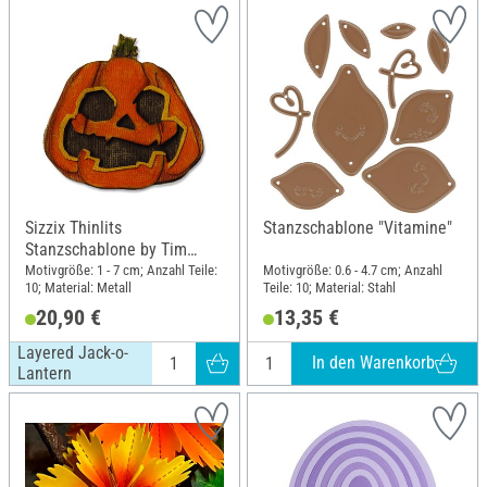
Sizzix Thinlits
Stanzschablone "Vitamine"
Stanzschablone by Tim
Holtz, Layered Jack-o-
Motivgröße: 1 - 7 cm; Anzahl Teile:
Motivgröße: 0.6 - 4.7 cm; Anzahl
10; Material: Metall
Teile: 10; Material: Stahl
Lantern
20,90 €
13,35 €
Layered Jack-o-
In den Warenkorb
Lantern