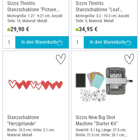
Sizzix Thinlits
Sizzix Thinlits
Stanzschablone "Picture
Stanzschablone "Leaf
Show by Tim Holtz"
Fragments by Tim Holtz"
Motivgröße: 1.27 - 9.21 cm; Anzahl
Motivgröße: 3.2 - 10.2 cm; Anzahl
Teile: 15; Material: Metall
Teile: 5; Material: Metall
29,90 €
34,95 €
In den Warenkorb
In den Warenkorb
Stanzschablone
Sizzix New Big Shot
"Herzgirlande"
Machine "Starter Kit"
Breite: 10.5 cm; Höhe: 2.1 cm;
Gewicht: 5.1 kg; Länge: 37.3 cm;
Material: Metall
Breite: 21.5 cm; Höhe: 26.1 cm;
Material: Kunststoff, Metall