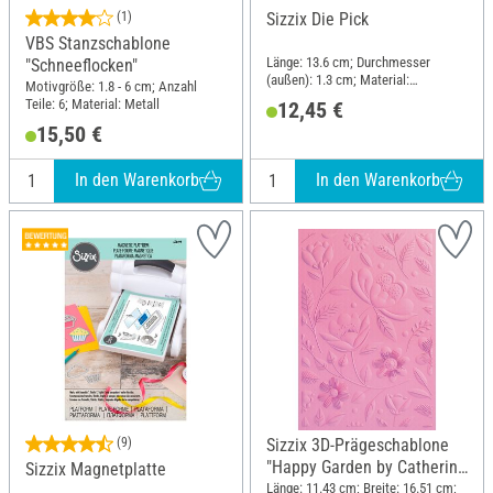
(1)
Sizzix Die Pick
VBS Stanzschablone
Länge: 13.6 cm; Durchmesser
"Schneeflocken"
(außen): 1.3 cm; Material:
Motivgröße: 1.8 - 6 cm; Anzahl
Kunststoff, Metall
Teile: 6; Material: Metall
12,45 €
15,50 €
In den Warenkorb
In den Warenkorb
(9)
Sizzix 3D-Prägeschablone
"Happy Garden by Catherine
Sizzix Magnetplatte
Pooler"
Länge: 11.43 cm; Breite: 16.51 cm;