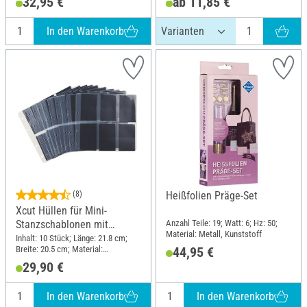
32,95 €
ab 11,85 €
In den Warenkorb
(8)
Heißfolien Präge-Set
Xcut Hüllen für Mini-
Anzahl Teile: 19; Watt: 6; Hz: 50;
Stanzschablonen mit
Material: Metall, Kunststoff
magnetischen Einlagen
Inhalt: 10 Stück; Länge: 21.8 cm;
Breite: 20.5 cm; Material:
44,95 €
Kunststoff
29,90 €
In den Warenkorb
In den Warenkorb