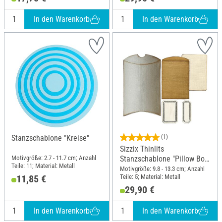
In den Warenkorb
In den Warenkorb
Stanzschablone "Kreise"
(1)
Sizzix Thinlits
Motivgröße: 2.7 - 11.7 cm; Anzahl
Stanzschablone "Pillow Box
Teile: 11; Material: Metall
+ Bag by Tim Holtz"
Motivgröße: 9.8 - 13.3 cm; Anzahl
Teile: 5; Material: Metall
11,85 €
29,90 €
In den Warenkorb
In den Warenkorb