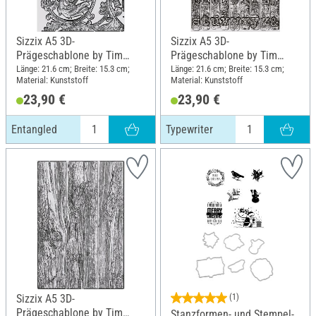
Sizzix A5 3D-
Sizzix A5 3D-
Prägeschablone by Tim
Prägeschablone by Tim
Holtz, Entangled
Holtz, Typewriter
Länge: 21.6 cm; Breite: 15.3 cm;
Länge: 21.6 cm; Breite: 15.3 cm;
Material: Kunststoff
Material: Kunststoff
23,90 €
23,90 €
Entangled
Typewriter
Sizzix A5 3D-
(1)
Prägeschablone by Tim
Stanzformen- und Stempel-