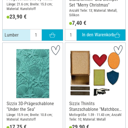
Holtz, Lumber
Länge: 21.6 cm; Breite: 15.3 cm;
Set "Merry Christmas"
Material: Kunststoff
Anzahl Teile: 13; Material: Metall,
Silikon
23,90 €
7,40 €
In den Warenkorb
Lumber
Sizzix 3D-Prägeschablone
Sizzix Thinlits
"Under the Sea"
Stanzschablone "Matchbox
by Tim Holtz"
Länge: 15.9 cm; Breite: 10.8 cm;
Motivgröße: 1.59 - 11.43 cm; Anzahl
Material: Kunststoff
Teile: 10; Material: Metall
17,75 €
29,90 €