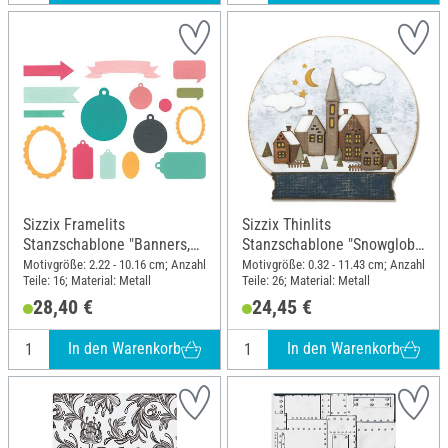
Sizzix Framelits
Sizzix Thinlits
Stanzschablone "Banners,
Stanzschablone "Snowglobe
Tags & Labels"
by Tim Holtz"
Motivgröße: 2.22 - 10.16 cm; Anzahl
Motivgröße: 0.32 - 11.43 cm; Anzahl
Teile: 16; Material: Metall
Teile: 26; Material: Metall
28,40 €
24,45 €
In den Warenkorb
In den Warenkorb