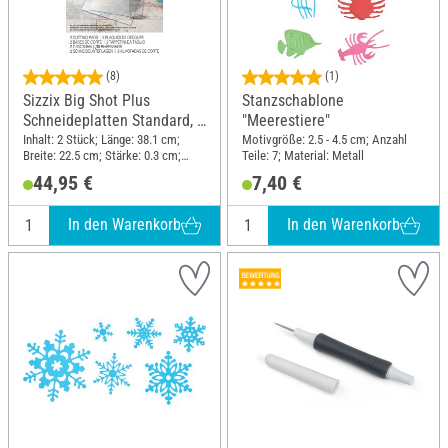
(8)
(1)
Sizzix Big Shot Plus
Stanzschablone
Schneideplatten Standard, 2
"Meerestiere"
Stück
Inhalt: 2 Stück; Länge: 38.1 cm;
Motivgröße: 2.5 - 4.5 cm; Anzahl
Breite: 22.5 cm; Stärke: 0.3 cm;
Teile: 7; Material: Metall
Material: Kunststoff
44,95 €
7,40 €
In den Warenkorb
In den Warenkorb