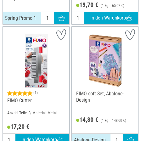
1.3 cm
19,70 €
(1 kg = 65,67 €)
In den Warenkorb
Spring Promo 1
(1)
FIMO soft Set, Abalone-
Design
FIMO Cutter
Anzahl Teile: 3; Material: Metall
14,80 €
(1 kg = 148,00 €)
17,20 €
In den Warenkorb
Abalone-Design