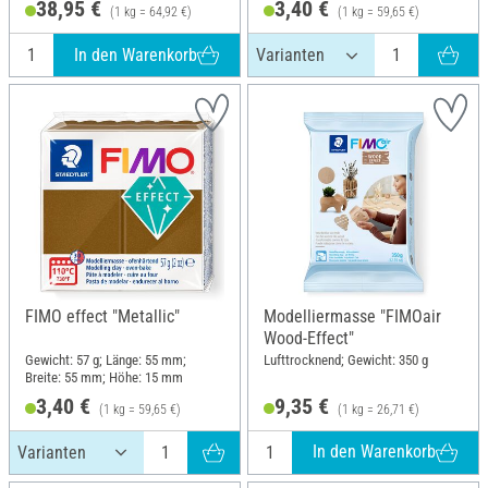
38,95 €
3,40 €
(1 kg = 64,92 €)
(1 kg = 59,65 €)
In den Warenkorb
FIMO effect "Metallic"
Modelliermasse "FIMOair
Wood-Effect"
Gewicht: 57 g; Länge: 55 mm;
Lufttrocknend; Gewicht: 350 g
Breite: 55 mm; Höhe: 15 mm
3,40 €
9,35 €
(1 kg = 59,65 €)
(1 kg = 26,71 €)
In den Warenkorb