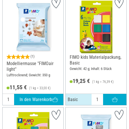
(1)
FIMO kids Materialpackung,
Basic
Modelliermasse "FIMOair
Gewicht: 42 g; Inhalt: 6 Stück
light"
Lufttrocknend; Gewicht: 350 g
19,25 €
(1 kg = 76,39 €)
11,55 €
(1 kg = 33,00 €)
In den Warenkorb
Basic