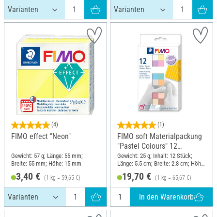
(4)
(1)
FIMO effect "Neon"
FIMO soft Materialpackung
"Pastel Colours" 12
Halbblöcke, 300 g
Gewicht: 57 g; Länge: 55 mm;
Gewicht: 25 g; Inhalt: 12 Stück;
Breite: 55 mm; Höhe: 15 mm
Länge: 5.5 cm; Breite: 2.8 cm; Höhe:
1.3 cm
3,40 €
19,70 €
(1 kg = 59,65 €)
(1 kg = 65,67 €)
In den Warenkorb