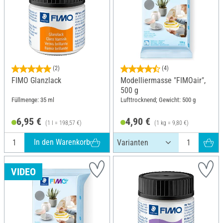
(2)
(4)
FIMO Glanzlack
Modelliermasse "FIMOair",
500 g
Füllmenge: 35 ml
Lufttrocknend; Gewicht: 500 g
6,95 €
4,90 €
(1 l = 198,57 €)
(1 kg = 9,80 €)
In den Warenkorb
VIDEO