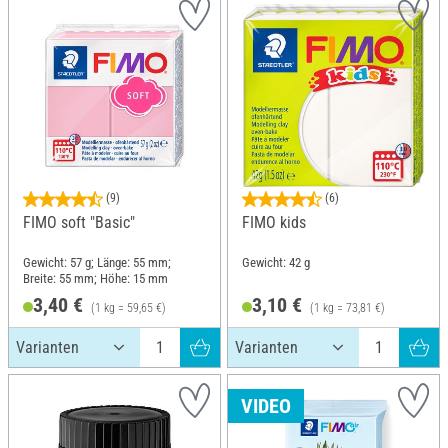
(9)
(6)
FIMO soft "Basic"
FIMO kids
Gewicht: 57 g; Länge: 55 mm;
Gewicht: 42 g
Breite: 55 mm; Höhe: 15 mm
3,40 €
3,10 €
(1 kg = 59,65 €)
(1 kg = 73,81 €)
VIDEO