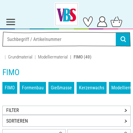
Grundmaterial
Modelliermaterial
FIMO
(40)
FIMO
FIMO
Formenbau
Gießmasse
Kerzenwachs
Modellier
FILTER
SORTIEREN