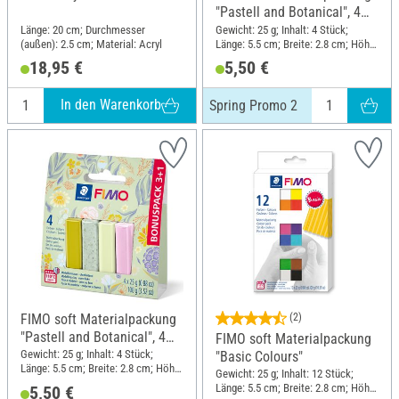
"Pastell and Botanical", 4
Farben, Spring Promo 2
Länge: 20 cm; Durchmesser
Gewicht: 25 g; Inhalt: 4 Stück;
(außen): 2.5 cm; Material: Acryl
Länge: 5.5 cm; Breite: 2.8 cm; Höhe:
1.3 cm
18,95 €
5,50 €
In den Warenkorb
Spring Promo 2
FIMO soft Materialpackung
(2)
"Pastell and Botanical", 4
FIMO soft Materialpackung
Farben, Spring Promo 1
Gewicht: 25 g; Inhalt: 4 Stück;
"Basic Colours"
Länge: 5.5 cm; Breite: 2.8 cm; Höhe:
Gewicht: 25 g; Inhalt: 12 Stück;
1.3 cm
Länge: 5.5 cm; Breite: 2.8 cm; Höhe:
5,50 €