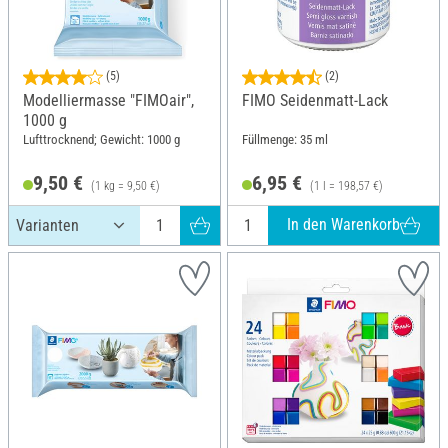
(5)
(2)
Modelliermasse "FIMOair",
FIMO Seidenmatt-Lack
1000 g
Lufttrocknend; Gewicht: 1000 g
Füllmenge: 35 ml
9,50 €
6,95 €
(1 kg = 9,50 €)
(1 l = 198,57 €)
In den Warenkorb