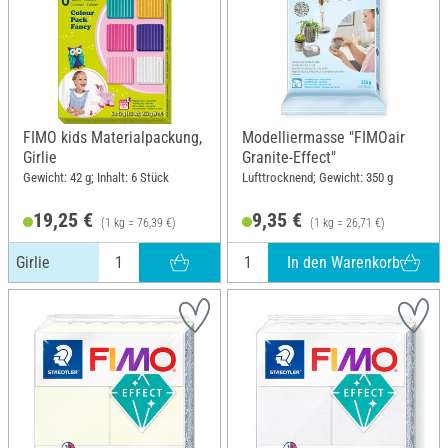
FIMO kids Materialpackung,
Modelliermasse "FIMOair
Girlie
Granite-Effect"
Gewicht: 42 g; Inhalt: 6 Stück
Lufttrocknend; Gewicht: 350 g
19,25 €
9,35 €
(1 kg = 76,39 €)
(1 kg = 26,71 €)
In den Warenkorb
Girlie