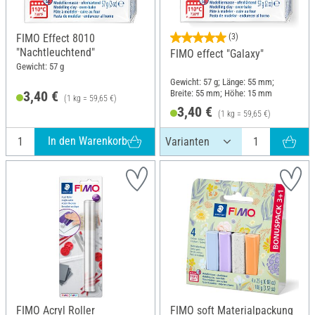
FIMO Effect 8010
(3)
"Nachtleuchtend"
FIMO effect "Galaxy"
Gewicht: 57 g
Gewicht: 57 g; Länge: 55 mm;
Breite: 55 mm; Höhe: 15 mm
3,40 €
(1 kg = 59,65 €)
3,40 €
(1 kg = 59,65 €)
In den Warenkorb
FIMO Acryl Roller
FIMO soft Materialpackung