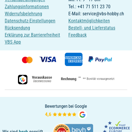
Zahlungsinformationen
Tel.: +41 71 511 23 70
Widerrufsbelehrung
E-Mail: service@vbs-hobby.ch
Datenschutz-Einstellungen
Kontaktmöglichkeiten
Rücksendung
Bestell- und Lieferstatus
Erklärung zur Barrierefreiheit
Feedback
VBS App
**
** Bonität vorausgesetzt
Wir sind
bevh
geprüft