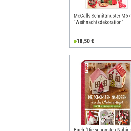
McCalls Schnittmuster M5
"Weihnachtsdekoration"
18,50 €
Buch "Die schönsten Nähid