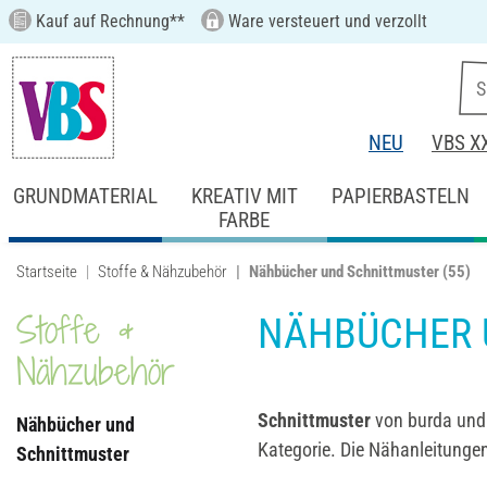
Kauf auf Rechnung**
Ware versteuert und verzollt
NEU
VBS X
GRUNDMATERIAL
KREATIV MIT
PAPIERBASTELN
FARBE
Startseite
Stoffe & Nähzubehör
Nähbücher und Schnittmuster
(55)
Stoffe &
NÄHBÜCHER 
Nähzubehör
Schnittmuster
von burda und 
Nähbücher und
Kategorie. Die Nähanleitungen
Schnittmuster