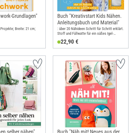
hwork-Grundlagen"
Buch "Kreativstart Kids Nähen.
Anleitungsbuch und Material"
Projekte; Breite: 21 cm;
: über 20 Nähideen Schritt für Schritt erklärt.
Stoff und Füllwatte für ein süßes Igel-
Nadelkissen zum Sofort-Loslegen; Breite:
22,90 €
26 cm; Höhe: 24.3 cm
en selber nähen"
Buch "Näh mit! Neues aus der