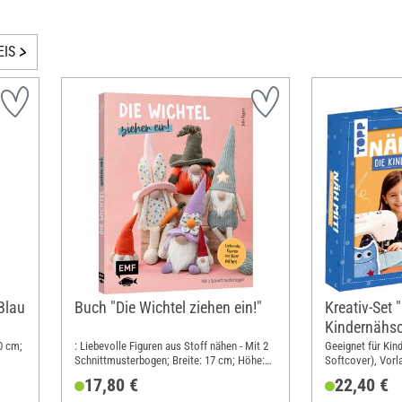
EIS
Blau
Buch "Die Wichtel ziehen ein!"
Kreativ-Set 
Kindernähsc
40 cm;
: Liebevolle Figuren aus Stoff nähen - Mit 2
Geeignet für Kind
Schnittmusterbogen; Breite: 17 cm; Höhe:
Softcover), Vorl
21 cm
Nähmaschinenführ
17,80 €
22,40 €
Modell, Filz, Ste