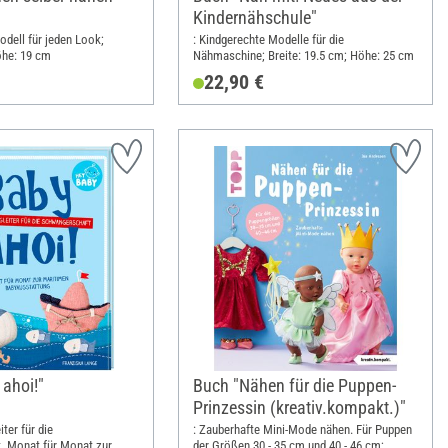
Kindernähschule"
odell für jeden Look;
: Kindgerechte Modelle für die
öhe: 19 cm
Nähmaschine; Breite: 19.5 cm; Höhe: 25 cm
22,90 €
 ahoi!"
Buch "Nähen für die Puppen-
Prinzessin (kreativ.kompakt.)"
ter für die
: Zauberhafte Mini-Mode nähen. Für Puppen
. Monat für Monat zur
der Größen 30 - 35 cm und 40 - 46 cm;