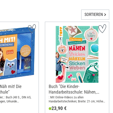
SORTIEREN
"Näh mit! Die
Buch "Die Kinder-
hule"
Handarbeitsschule: Nähen,
Stricken, Häkeln, Sticken,
er; : Buch (48 S., DIN A5,
: Mit Online-Videos zu allen
agen, Urkunde
Handarbeitstechniken; Breite: 21 cm; Höhe:
Weben"
erschein, Stoff für ein
28 cm
23,90 €
cknadeln, Textilstift; DIN