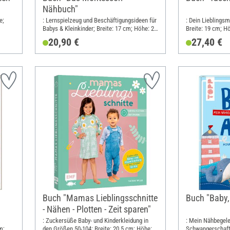
Nähbuch"
e;
: Lernspielzeug und Beschäftigungsideen für
: Dein Lieblingsm
Babys & Kleinkinder; Breite: 17 cm; Höhe: 21
Breite: 19 cm; H
cm
20,90 €
27,40 €
Buch "Mamas Lieblingsschnitte
Buch "Baby,
- Nähen - Plotten - Zeit sparen"
: Zuckersüße Baby- und Kinderkleidung in
: Mein Nähbegelei
m;
den Größen 50-104; Breite: 20.5 cm; Höhe:
Schwangerschaft