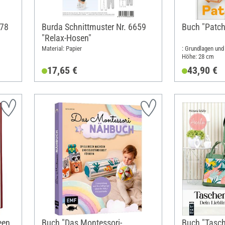
778
Burda Schnittmuster Nr. 6659
Buch "Patc
"Relax-Hosen"
Material: Papier
: Grundlagen und 
Höhe: 28 cm
17,65 €
43,90 €
een
Buch "Das Montessori-
Buch "Tasch