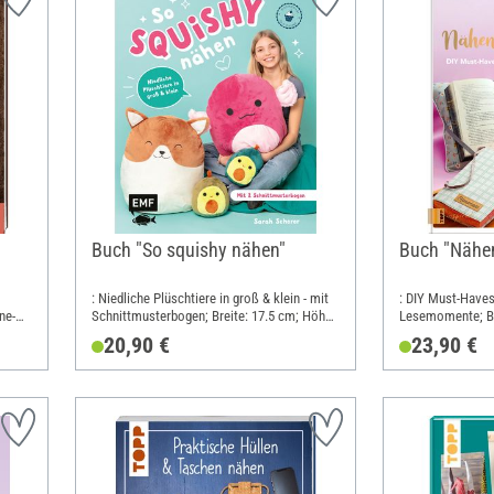
Buch "So squishy nähen"
Buch "Nähen
: Niedliche Plüschtiere in groß & klein - mit
: DIY Must-Haves
ne-
Schnittmusterbogen; Breite: 17.5 cm; Höhe:
Lesemomente; Br
21.6 cm
20,90 €
23,90 €