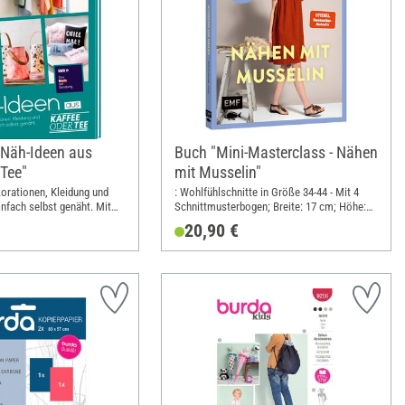
Näh-Ideen aus
Buch "Mini-Masterclass - Nähen
 Tee"
mit Musselin"
orationen, Kleidung und
: Wohlfühlschnitte in Größe 34-44 - Mit 4
infach selbst genäht. Mit
Schnittmusterbogen; Breite: 17 cm; Höhe:
en; Breite: 21.5 cm; Höhe:
21 cm
20,90 €