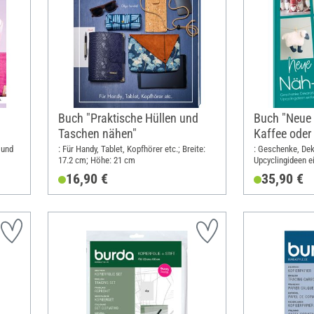
Buch "Praktische Hüllen und
Buch "Neue 
Taschen nähen"
Kaffee oder
 und
: Für Handy, Tablet, Kopfhörer etc.; Breite:
: Geschenke, Dek
17.2 cm; Höhe: 21 cm
Upcyclingideen e
Schnittmusterbog
16,90 €
35,90 €
28.5 cm