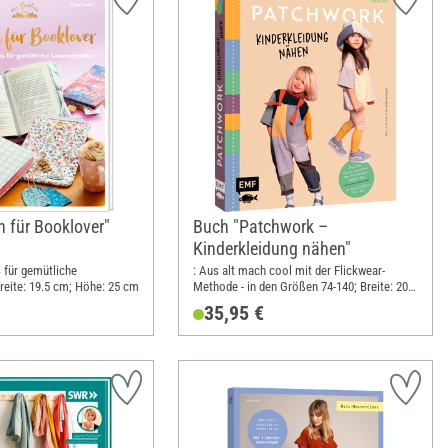
 für Booklover"
Buch "Patchwork –
Kinderkleidung nähen"
 für gemütliche
: Aus alt mach cool mit der Flickwear-
eite: 19.5 cm; Höhe: 25 cm
Methode - in den Größen 74-140; Breite: 20.5
cm; Höhe: 24.1 cm
35,95 €