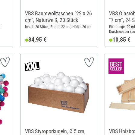
VBS Baumwolltaschen "22 x 26
VBS Glasröh
cm", Naturweiß, 20 Stück
"7 cm", 24 
f
Inhalt: 20 Stück; Breite: 22 cm; Höhe: 26 cm
Füllmenge: 20 ml;
Durchmesser (au
Material: Glas
34,95 €
10,85 €
VBS Styroporkugeln, Ø 5 cm,
VBS Holzbo