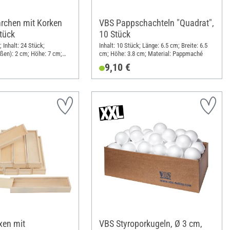
rchen mit Korken
VBS Pappschachteln "Quadrat",
Stück
10 Stück
 Inhalt: 24 Stück;
Inhalt: 10 Stück; Länge: 6.5 cm; Breite: 6.5
ßen): 2 cm; Höhe: 7 cm;
cm; Höhe: 3.8 cm; Material: Pappmaché
9,10 €
xen mit
VBS Styroporkugeln, Ø 3 cm,