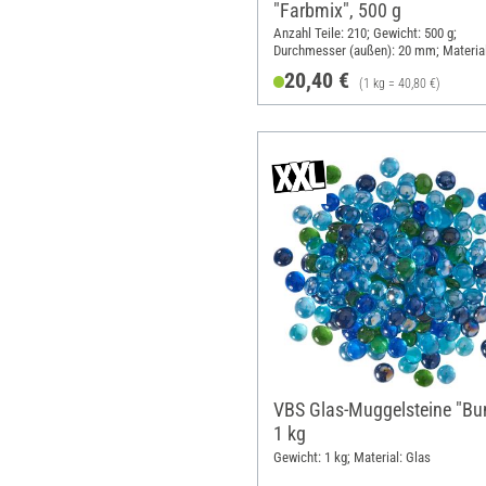
"Farbmix", 500 g
Anzahl Teile: 210; Gewicht: 500 g;
Durchmesser (außen): 20 mm; Material
Holz
20,40 €
(1 kg = 40,80 €)
VBS Glas-Muggelsteine "Bun
1 kg
Gewicht: 1 kg; Material: Glas