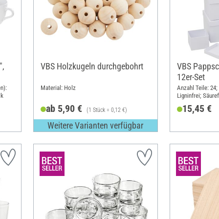
",
VBS Holzkugeln durchgebohrt
VBS Pappsch
12er-Set
n):
Material: Holz
Anzahl Teile: 24;
ik
Ligninfrei; Säuref
Material: Karton
ab 5,90 €
15,45 €
(1 Stück = 0,12 €)
Weitere Varianten verfügbar