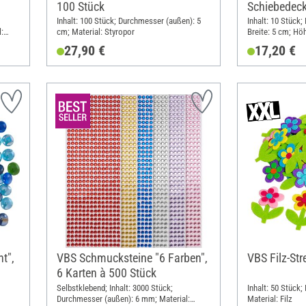
100 Stück
Schiebedeck
Inhalt: 100 Stück; Durchmesser (außen): 5
Inhalt: 10 Stück;
:
cm; Material: Styropor
Breite: 5 cm; Höh
Sperrholz
27,90 €
17,20 €
t",
VBS Schmucksteine "6 Farben",
VBS Filz-Str
6 Karten à 500 Stück
Selbstklebend; Inhalt: 3000 Stück;
Inhalt: 50 Stück;
Durchmesser (außen): 6 mm; Material:
Material: Filz