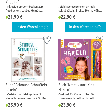
Veggies"
: Inklusive Spruchkärtchen zum
: Lieblingslesezeichen einfach
Ausdrucken. Lustige Gemüse
selbst häkeln; Breite: 19 cm; Höhe:
Amigurumis - perfekte Geschenke
24.5 cm
21,90 €
22,90 €
zum Häkeln; Breite: 19 cm; Höhe:
24.5 cm
In den Warenkorb
In den Warenkorb
Buch "Schmuse-Schnuffels
Buch "Kreativstart Kids -
häkeln"
Häkeln"
: Verträumte Lieblingstiere für
Geeignet für Kinder; : über 40
kleine Schmusenasen in 2 Größen;
Häkelideen Schritt für Schritt
Breite: 19.5 cm; Höhe: 25 cm
erklärt. Häkelnadel, Garn,
25,90 €
23,90 €
Haarspangen und