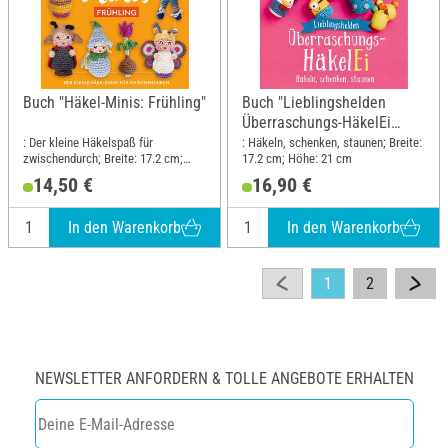
Buch "Häkel-Minis: Frühling"
Buch "Lieblingshelden
Überraschungs-HäkelEi
(kreativ.kompakt.)"
: Der kleine Häkelspaß für
: Häkeln, schenken, staunen; Breite:
zwischendurch; Breite: 17.2 cm;
17.2 cm; Höhe: 21 cm
Höhe: 21 cm
14,50 €
16,90 €
In den Warenkorb
In den Warenkorb
1
2
NEWSLETTER ANFORDERN & TOLLE ANGEBOTE ERHALTEN