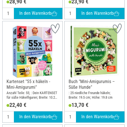
28,90 €
23,90 €
In den Warenkorb
In den Warenkorb
Kartenset "55 x häkeln -
Buch "Mini-Amigurumis –
Mini-Amigurumi"
Süße Hunde"
Anzahl Teile: 55; : Dein KARTENSET
: 25 niedliche Freunde häkeln;
für süße Häkelfiguren; Breite: 10.2
Breite: 19.5 cm; Höhe: 19.8 cm
cm; Höhe: 13.3 cm
22,40 €
13,70 €
In den Warenkorb
In den Warenkorb