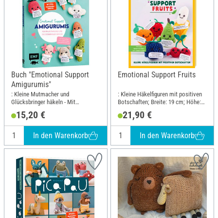
Buch "Emotional Support
Emotional Support Fruits
Amigurumis"
: Kleine Mutmacher und
: Kleine Häkelfiguren mit positiven
Glücksbringer häkeln - Mit
Botschaften; Breite: 19 cm; Höhe:
Botschaften zum Ausschneiden und
24.5 cm
15,20 €
21,90 €
Individualisieren; Breite: 17.5 cm;
Höhe: 21.6 cm
In den Warenkorb
In den Warenkorb