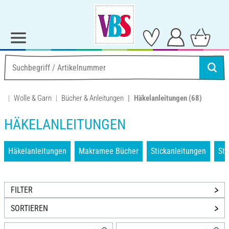
Wolle & Garn
Bücher & Anleitungen
Häkelanleitungen
(68)
HÄKELANLEITUNGEN
Häkelanleitungen
Makramee Bücher
Stickanleitungen
Str
FILTER
SORTIEREN