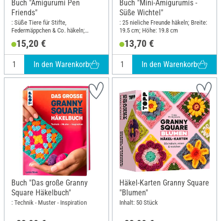
Buch "Amigurumi Pen
Buch "Mini-Amigurumis -
Friends"
Süße Wichtel"
: Süße Tiere für Stifte,
: 25 nieliche Freunde häkeln; Breite:
Federmäppchen & Co. häkeln;
19.5 cm; Höhe: 19.8 cm
Breite: 17.5 cm; Höhe: 21.6 cm
15,20 €
13,70 €
In den Warenkorb
In den Warenkorb
Buch "Das große Granny
Häkel-Karten Granny Square
Square Häkelbuch"
"Blumen"
: Technik - Muster - Inspiration
Inhalt: 50 Stück