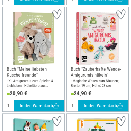
Buch "Meine liebsten
Buch "Zauberhafte Wende-
Kuschelfreunde"
Amigurumis häkeln"
: XL-Amigurumis zum Spielen &
: Magische Wesen zum Staunen;
Liebhaben - Häkeltiere aus
Breite: 19 cm; Höhe: 23 cm
Flauschgarn; Breite: 17.5 cm; Höhe:
20,90 €
24,90 €
21.6 cm
In den Warenkorb
In den Warenkorb