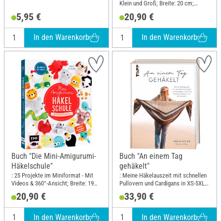
Klein und Groß; Breite: 20 cm;
Höhe: 23.5 cm
5,95 €
20,90 €
In den Warenkorb
In den Warenkorb
Buch "Die Mini-Amigurumi-
Buch "An einem Tag
Häkelschule"
gehäkelt"
: 25 Projekte im Miniformat - Mit
: Meine Häkelauszeit mit schnellen
Videos & 360°-Ansicht; Breite: 19
Pullovern und Cardigans in XS-5XL,
cm; Höhe: 23 cm
Decken, Tüchern und Accessoires;
20,90 €
33,90 €
Breite: 19.5 cm; Höhe: 25 cm
In den Warenkorb
In den Warenkorb