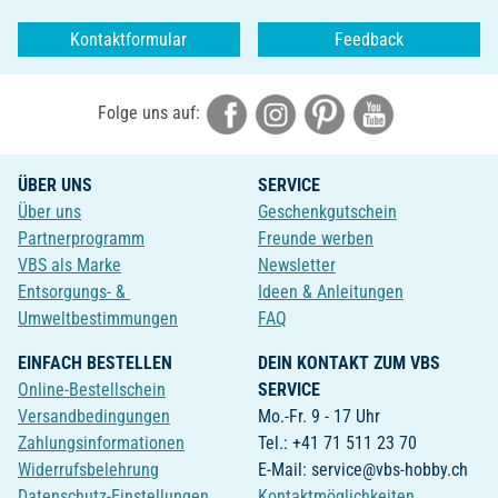
Kontaktformular
Feedback
Folge uns auf:
ÜBER UNS
SERVICE
Über uns
Geschenkgutschein
Partnerprogramm
Freunde werben
VBS als Marke
Newsletter
Entsorgungs- &
Ideen & Anleitungen
Umweltbestimmungen
FAQ
EINFACH BESTELLEN
DEIN KONTAKT ZUM VBS
Online-Bestellschein
SERVICE
Versandbedingungen
Mo.-Fr. 9 - 17 Uhr
Zahlungsinformationen
Tel.: +41 71 511 23 70
Widerrufsbelehrung
E-Mail: service@vbs-hobby.ch
Datenschutz-Einstellungen
Kontaktmöglichkeiten