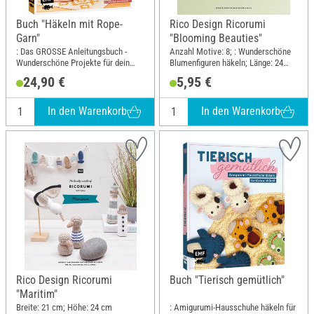
Buch "Häkeln mit Rope-
Rico Design Ricorumi
Garn"
"Blooming Beauties"
: Das GROSSE Anleitungsbuch -
Anzahl Motive: 8; : Wunderschöne
Wunderschöne Projekte für dein
Blumenfiguren häkeln; Länge: 24
Zuhause; Breite: 20 cm; Höhe: 23.5
cm; Breite: 21 cm; Material: Papier
24,90 €
5,95 €
cm
In den Warenkorb
In den Warenkorb
Rico Design Ricorumi
Buch "Tierisch gemütlich"
"Maritim"
Breite: 21 cm; Höhe: 24 cm
: Amigurumi-Hausschuhe häkeln für