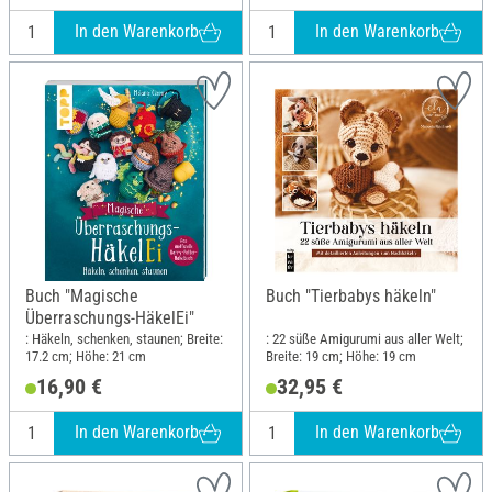
Maschenmarkierer zum Sofort-
Loslegen; Breite: 19.5 cm; Höhe: 25
In den Warenkorb
In den Warenkorb
cm
Buch "Magische
Buch "Tierbabys häkeln"
Überraschungs-HäkelEi"
: Häkeln, schenken, staunen; Breite:
: 22 süße Amigurumi aus aller Welt;
17.2 cm; Höhe: 21 cm
Breite: 19 cm; Höhe: 19 cm
16,90 €
32,95 €
In den Warenkorb
In den Warenkorb