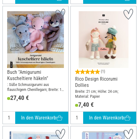
Buch "Amigurumi
(1)
Kuscheltiere häkeln"
Rico Design Ricorumi
: Süße Schmusigurumi aus
Dollies
flauschigem Chenillegarn; Breite: 19
Breite: 21 cm; Höhe: 24 cm;
cm; Höhe: 19 cm
Material: Papier
27,40 €
7,40 €
In den Warenkorb
In den Warenkorb