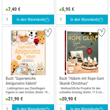
7,40 €
5,95 €
In den Warenkorb
In den Warenkorb
Buch "Superweiche
Buch "Häkeln mit Rope-Garn
Amigurumis häkeln"
Skandi-Christmas"
: Lieblingstiere aus Chenillegarn.
: Weihnachtliche Projekte für den
Figuren in zwei Größen; Breite: 19.5
schnellen Einstieg; Breite: 17.5 cm;
cm; Höhe: 25 cm
Höhe: 21.6 cm
21,90 €
20,90 €
In den Warenkorb
In den Warenkorb