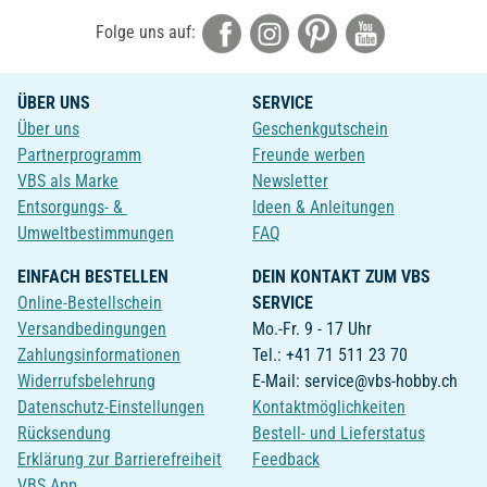
Folge uns auf:
ÜBER UNS
SERVICE
Über uns
Geschenkgutschein
Partnerprogramm
Freunde werben
VBS als Marke
Newsletter
Entsorgungs- &
Ideen & Anleitungen
Umweltbestimmungen
FAQ
EINFACH BESTELLEN
DEIN KONTAKT ZUM VBS
Online-Bestellschein
SERVICE
Versandbedingungen
Mo.-Fr. 9 - 17 Uhr
Zahlungsinformationen
Tel.: +41 71 511 23 70
Widerrufsbelehrung
E-Mail: service@vbs-hobby.ch
Datenschutz-Einstellungen
Kontaktmöglichkeiten
Rücksendung
Bestell- und Lieferstatus
Erklärung zur Barrierefreiheit
Feedback
VBS App