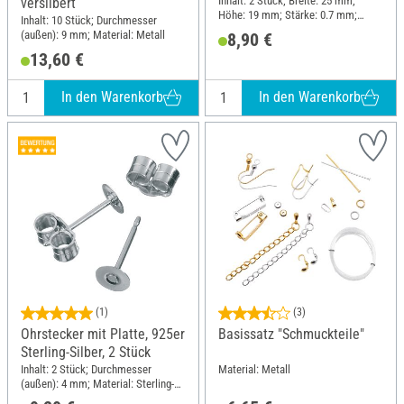
Inhalt: 2 Stück; Breite: 25 mm;
versilbert
Höhe: 19 mm; Stärke: 0.7 mm;
Inhalt: 10 Stück; Durchmesser
Material: Sterling-Silber
(außen): 9 mm; Material: Metall
8,90 €
13,60 €
In den Warenkorb
In den Warenkorb
(1)
(3)
Ohrstecker mit Platte, 925er
Basissatz "Schmuckteile"
Sterling-Silber, 2 Stück
Inhalt: 2 Stück; Durchmesser
Material: Metall
(außen): 4 mm; Material: Sterling-
Silber