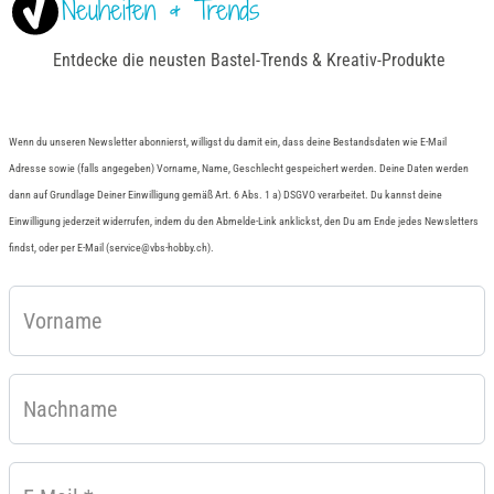
Neuheiten & Trends
Entdecke die neusten Bastel-Trends & Kreativ-Produkte
Wenn du unseren Newsletter abonnierst, willigst du damit ein, dass deine Bestandsdaten wie E-Mail
Adresse sowie (falls angegeben) Vorname, Name, Geschlecht gespeichert werden. Deine Daten werden
dann auf Grundlage Deiner Einwilligung gemäß Art. 6 Abs. 1 a) DSGVO verarbeitet. Du kannst deine
Einwilligung jederzeit widerrufen, indem du den Abmelde-Link anklickst, den Du am Ende jedes Newsletters
findst, oder per E-Mail (service@vbs-hobby.ch).
Vorname
Nachname