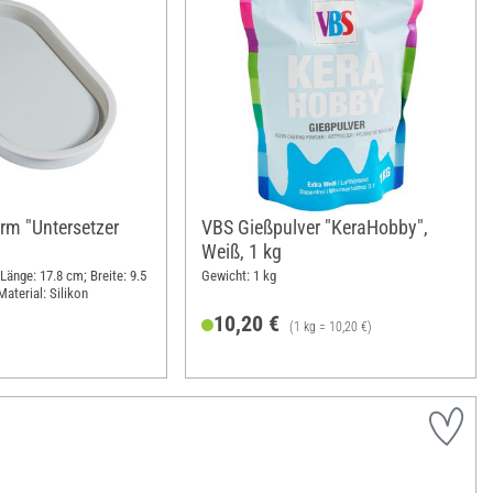
orm "Untersetzer
VBS Gießpulver "KeraHobby",
Weiß, 1 kg
Länge: 17.8 cm; Breite: 9.5
Gewicht: 1 kg
aterial: Silikon
10,20 €
(1 kg = 10,20 €)