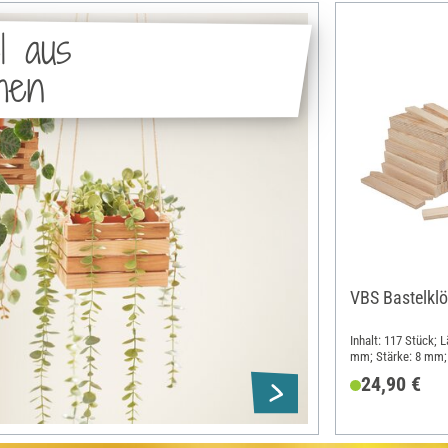
l aus
chen
VBS Bastelklö
Inhalt: 117 Stück; 
mm; Stärke: 8 mm; 
24,90 €