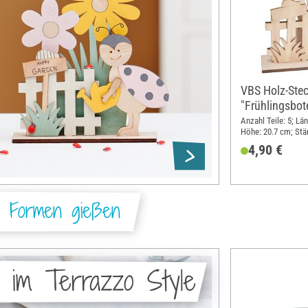
VBS Holz-Ste
"Frühlingsbo
Anzahl Teile: 5; Lä
Höhe: 20.7 cm; Stär
Sperrholz
4,90 €
: Formen gießen
 im Terrazzo Style