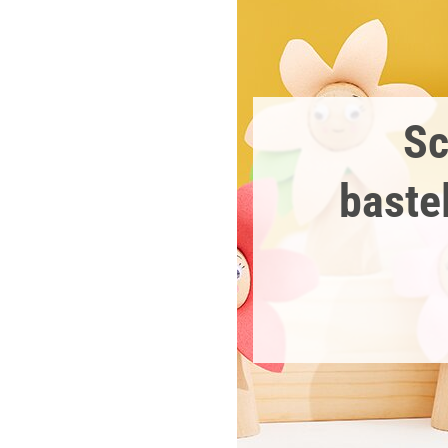
Sc
baste