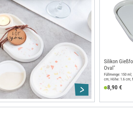
Silikon Gießf
Oval"
Füllmenge: 150 ml; 
cm; Höhe: 1.6 cm; M
8,90 €