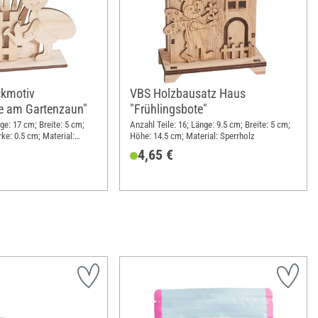
ckmotiv
VBS Holzbausatz Haus
te am Gartenzaun"
"Frühlingsbote"
nge: 17 cm; Breite: 5 cm;
Anzahl Teile: 16; Länge: 9.5 cm; Breite: 5 cm;
ke: 0.5 cm; Material:
Höhe: 14.5 cm; Material: Sperrholz
4,65 €