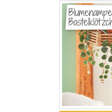
Blumenampe
Bastelklötz