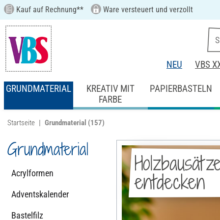
Kauf auf Rechnung**
Ware versteuert und verzollt
NEU
VBS X
GRUNDMATERIAL
KREATIV MIT
PAPIERBASTELN
FARBE
Startseite
Grundmaterial
(157)
Grundmaterial
Holzbausätz
Acrylformen
entdecken
Adventskalender
Bastelfilz