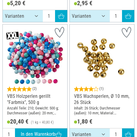
5,20 €
2,95 €
(2)
(1)
VBS Holzperlen gerillt
VBS Wachsperlen, Ø 10 mm,
"Farbmix", 500 g
26 Stück
Anzahl Teile: 210; Gewicht: 500 g;
Inhalt: 26 Stück; Durchmesser
Durchmesser (außen): 20 mm;
(außen): 10 mm; Material:
Material: Holz
Kunststoff
20,40 €
1,80 €
(1 kg = 40,80 €)
In den Warenkorb