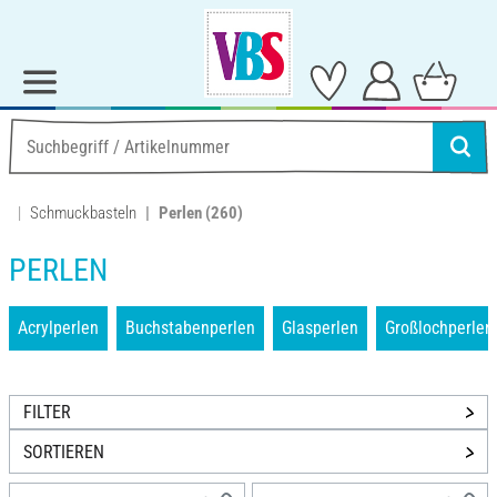
Schmuckbasteln
Perlen
(260)
PERLEN
Acrylperlen
Buchstabenperlen
Glasperlen
Großlochperlen
FILTER
SORTIEREN