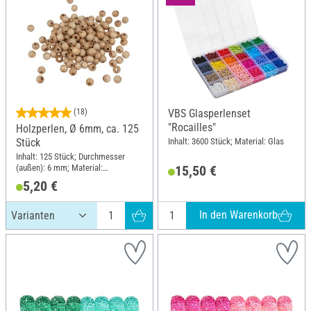
(18)
VBS Glasperlenset
"Rocailles"
Holzperlen, Ø 6mm, ca. 125
Inhalt: 3600 Stück; Material: Glas
Stück
Inhalt: 125 Stück; Durchmesser
(außen): 6 mm; Material:
15,50 €
Buchenholz
5,20 €
In den Warenkorb