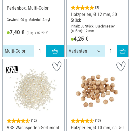
Perlenbox, Multi-Color
(3)
Holzperlen, Ø 12 mm, 30
Gewicht: 90 g; Material: Acryl
Stück
Inhalt: 30 Stück; Durchmesser
(außen): 12 mm
7,40 €
(1 kg = 82,22 €)
4,25 €
Multi-Color
(12)
(13)
VBS Wachsperlen-Sortiment
Holzperlen, Ø 10 mm, ca. 50