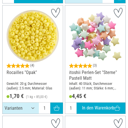
(4)
(3)
Rocailles "Opak"
itoshii Perlen-Set "Sterne"
Pastell Matt
Gewicht: 20 g; Durchmesser
Inhalt: 40 Stück; Durchmesser
(außen): 2.5 mm; Material: Glas
(außen): 11 mm; Stärke: 6 mm;
Material: Kunststoff
1,70 €
4,45 €
(1 kg = 85,00 €)
In den Warenkorb