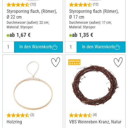
(12)
(12)
Styroporring flach, (Römer),
Styroporring flach (Römer),
Ø 22 cm
Ø 17 cm
Durchmesser (außen): 22 cm;
Durchmesser (außen): 17 cm;
Material: Styropor
Material: Styropor
ab 1,67 €
ab 1,35 €
In den Warenkorb
In den Warenkorb
(2)
(4)
Holzring
VBS Weinreben Kranz, Natur