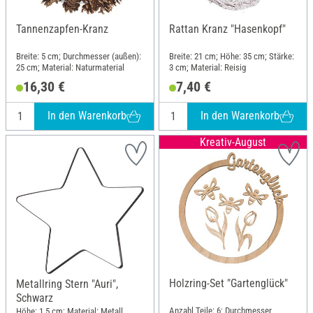
Tannenzapfen-Kranz
Rattan Kranz "Hasenkopf"
Breite: 5 cm; Durchmesser (außen):
Breite: 21 cm; Höhe: 35 cm; Stärke:
25 cm; Material: Naturmaterial
3 cm; Material: Reisig
16,30 €
7,40 €
In den Warenkorb
In den Warenkorb
Kreativ-August
Holzring-Set "Gartenglück"
Metallring Stern "Auri",
Schwarz
Anzahl Teile: 6; Durchmesser
Höhe: 1.5 cm; Material: Metall