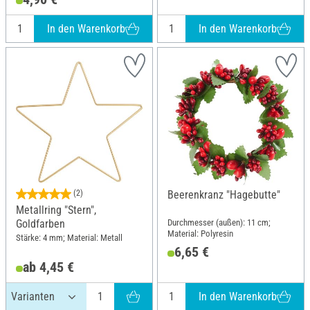
In den Warenkorb
In den Warenkorb
(2)
Beerenkranz "Hagebutte"
Metallring "Stern",
Durchmesser (außen): 11 cm;
Goldfarben
Material: Polyresin
Stärke: 4 mm; Material: Metall
6,65 €
ab 4,45 €
In den Warenkorb