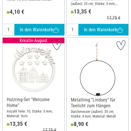
(außen): 25 cm; Stärke: 5 mm;
Material: Holz
13,35 €
4,10 €
17,75 €
In den Warenkorb
In den Warenkorb
Kreativ-August
Holzring-Set "Welcome
Metallring "Lindsey" für
Home"
Teelicht zum Hängen
Anzahl Teile: 10; Stärke: 5 mm;
Durchmesser (außen): 35 cm;
Material: Holz
Stärke: 4 mm; Material: Metall
13,35 €
8,90 €
17,75 €