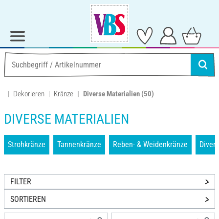
Dekorieren
Kränze
Diverse Materialien
(50)
DIVERSE MATERIALIEN
Strohkränze
Tannenkränze
Reben- & Weidenkränze
Divers
FILTER
SORTIEREN