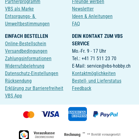
Partnerprogramm
Freunde werben
VBS als Marke
Newsletter
Entsorgungs- &
Ideen & Anleitungen
Umweltbestimmungen
FAQ
EINFACH BESTELLEN
DEIN KONTAKT ZUM VBS
Online-Bestellschein
SERVICE
Versandbedingungen
Mo.-Fr. 9 - 17 Uhr
Zahlungsinformationen
Tel.: +41 71 511 23 70
Widerrufsbelehrung
E-Mail: service@vbs-hobby.ch
Datenschutz-Einstellungen
Kontaktmöglichkeiten
Rücksendung
Bestell- und Lieferstatus
Erklärung zur Barrierefreiheit
Feedback
VBS App
**
** Bonität vorausgesetzt