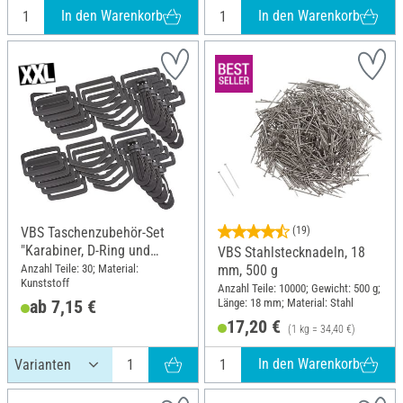
In den Warenkorb
In den Warenkorb
VBS Taschenzubehör-Set
(19)
"Karabiner, D-Ring und
VBS Stahlstecknadeln, 18
Leiterschnalle", 30-tlg
Anzahl Teile: 30; Material:
mm, 500 g
Kunststoff
Anzahl Teile: 10000; Gewicht: 500 g;
Länge: 18 mm; Material: Stahl
ab 7,15 €
17,20 €
(1 kg = 34,40 €)
In den Warenkorb