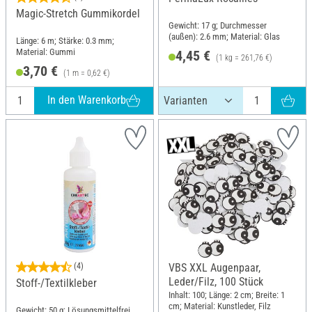
Magic-Stretch Gummikordel
Gewicht: 17 g; Durchmesser
(außen): 2.6 mm; Material: Glas
Länge: 6 m; Stärke: 0.3 mm;
Material: Gummi
4,45 €
(1 kg = 261,76 €)
3,70 €
(1 m = 0,62 €)
In den Warenkorb
(4)
VBS XXL Augenpaar,
Leder/Filz, 100 Stück
Stoff-/Textilkleber
Inhalt: 100; Länge: 2 cm; Breite: 1
cm; Material: Kunstleder, Filz
Gewicht: 50 g; Lösungsmittelfrei