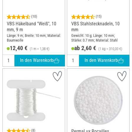
(10)
(15)
VBS Häkelband "Weiß", 10
VBS Stahlstecknadeln, 10
mm, 9 m
mm
Länge: 9 m; Breite: 10 mm; Material:
Gewicht: 10 g; Länge: 10 mm;
Baumwolle
Stärke: 0.7 mm; Material: Stahl
12,40 €
ab 2,60 €
(1 m = 1,38 €)
(1 kg = 310,00 €)
In den Warenkorb
In den Warenkorb
(8)
PermaLux Rocailles