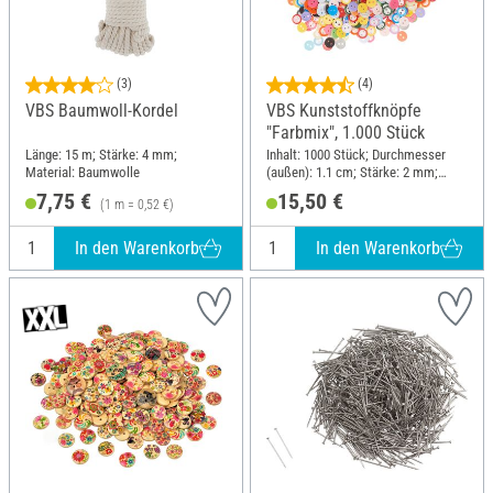
(3)
(4)
VBS Baumwoll-Kordel
VBS Kunststoffknöpfe
"Farbmix", 1.000 Stück
Länge: 15 m; Stärke: 4 mm;
Inhalt: 1000 Stück; Durchmesser
Material: Baumwolle
(außen): 1.1 cm; Stärke: 2 mm;
Material: Kunststoff
7,75 €
15,50 €
(1 m = 0,52 €)
In den Warenkorb
In den Warenkorb