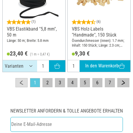
(1)
(6)
VBS Elastikband "5,8 mm",
VBS Holz-Labels
50 m
"Handmade", 150 Stück
Länge: 50 m; Breite: 5.8 mm
Ösendurchmesser (innen): 1.7 mm;
Inhalt: 150 Stück; Länge: 2.3 cm;
Breite: 1.2 cm; Material: Holz
23,40 €
9,30 €
(1 m = 0,47 €)
In den Warenkorb
1
2
3
4
5
6
7
NEWSLETTER ANFORDERN & TOLLE ANGEBOTE ERHALTEN