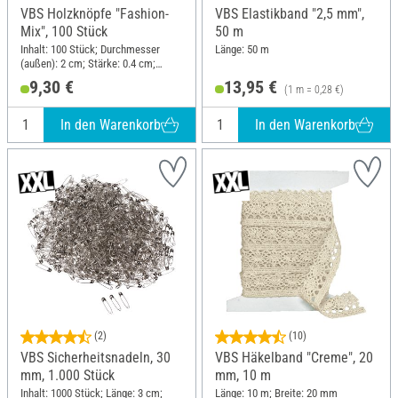
VBS Holzknöpfe "Fashion-
VBS Elastikband "2,5 mm",
Mix", 100 Stück
50 m
Inhalt: 100 Stück; Durchmesser
Länge: 50 m
(außen): 2 cm; Stärke: 0.4 cm;
Material: Holz
9,30 €
13,95 €
(1 m = 0,28 €)
In den Warenkorb
In den Warenkorb
(2)
(10)
VBS Sicherheitsnadeln, 30
VBS Häkelband "Creme", 20
mm, 1.000 Stück
mm, 10 m
Inhalt: 1000 Stück; Länge: 3 cm;
Länge: 10 m; Breite: 20 mm