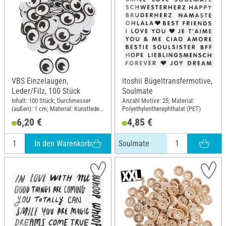
VBS Einzelaugen,
itoshii Bügeltransfermotive,
Leder/Filz, 100 Stück
Soulmate
Inhalt: 100 Stück; Durchmesser
Anzahl Motive: 25; Material:
(außen): 1 cm; Material: Kunstleder,
Polyethylentherephthalat (PET)
Filz
6,20 €
4,85 €
In den Warenkorb
Soulmate