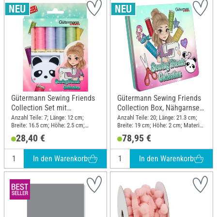
Gütermann Sewing Friends
Gütermann Sewing Friends
Collection Set mit
Collection Box, Nähgarnset
Rollmaßband Panda
15 x 100 m, inkl. Zugehör
Anzahl Teile: 7; Länge: 12 cm;
Anzahl Teile: 20; Länge: 21.3 cm;
Breite: 16.5 cm; Höhe: 2.5 cm;
Breite: 19 cm; Höhe: 2 cm; Material:
Material: Polyester (PES),
Polyester (PES), Metall, Kunststoff
28,40 €
78,95 €
Kunststoff
In den Warenkorb
In den Warenkorb