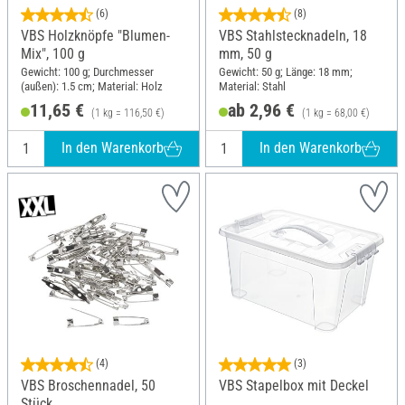
(6)
(8)
VBS Holzknöpfe "Blumen-
VBS Stahlstecknadeln, 18
Mix", 100 g
mm, 50 g
Gewicht: 100 g; Durchmesser
Gewicht: 50 g; Länge: 18 mm;
(außen): 1.5 cm; Material: Holz
Material: Stahl
11,65 €
ab 2,96 €
(1 kg = 116,50 €)
(1 kg = 68,00 €)
In den Warenkorb
In den Warenkorb
(4)
(3)
VBS Broschennadel, 50
VBS Stapelbox mit Deckel
Stück