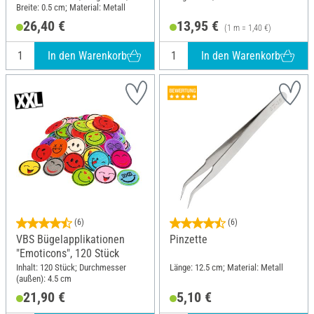
Breite: 0.5 cm; Material: Metall
26,40 €
13,95 €
(1 m = 1,40 €)
In den Warenkorb
In den Warenkorb
(6)
(6)
VBS Bügelapplikationen
Pinzette
"Emoticons", 120 Stück
Inhalt: 120 Stück; Durchmesser
Länge: 12.5 cm; Material: Metall
(außen): 4.5 cm
21,90 €
5,10 €