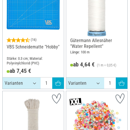
(16)
Gütermann Allesnäher
"Water Repellent"
VBS Schneidematte "Hobby"
Länge: 100 m
Stärke: 0.3 cm; Material:
Polyvinylchlorid (PVC)
ab 4,64 €
(1 m = 0,05 €)
ab 7,45 €