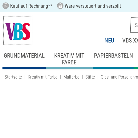
Kauf auf Rechnung**
Ware versteuert und verzollt
NEU
VBS X
GRUNDMATERIAL
KREATIV MIT
PAPIERBASTELN
FARBE
Startseite
Kreativ mit Farbe
Malfarbe
Stifte
Glas- und Porzellanma