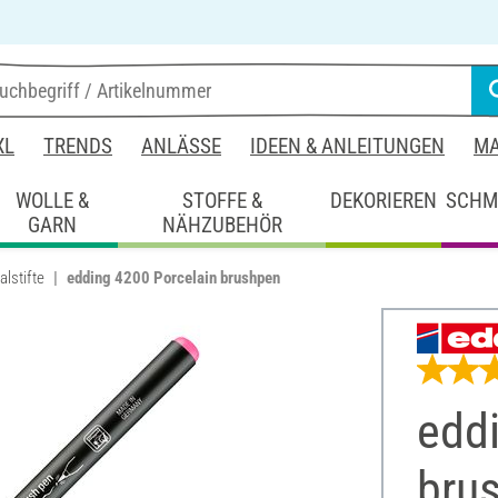
XL
TRENDS
ANLÄSSE
IDEEN & ANLEITUNGEN
MA
WOLLE &
STOFFE &
DEKORIEREN
SCHM
GARN
NÄHZUBEHÖR
lstifte
edding 4200 Porcelain brushpen
edd
bru