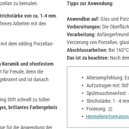
rzellan zu bemalen.
Tipps zur Anwendung:
trichstärke von ca. 1-4 mm
.
Anwendbar auf:
Glas und Porz
feines Arbeiten mit den
Vorbereitungen:
Die Oberfläche
Verarbeitung:
Anfängerfreundli
Verzierung von Porzellan, glas
r mit dem edding Porzellan-
Abschlussarbeiten:
Bei 160°C
Das ist zu beachten:
Nach dem 
m Keramik
und ofenfestem
 für Freude, denn die
Altersempfehlung: Es 
gebrannt und ist danach
Aufzutragen mit: Stif
Spülmaschinenfest:
 Stift schnell zu tollen
Strichstärke: 1 - 4 m
ges, brillantes Farbergebnis
Fixierung:
Herstellerinformatio
sie für die Anwendung der