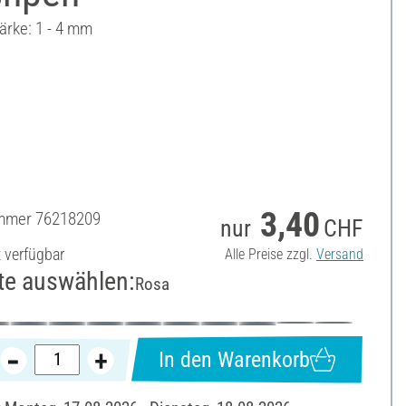
ärke: 1 - 4 mm
3,40
ummer
76218209
nur
CHF
t verfügbar
Alle Preise zzgl.
Versand
te auswählen:
Rosa
In den Warenkorb