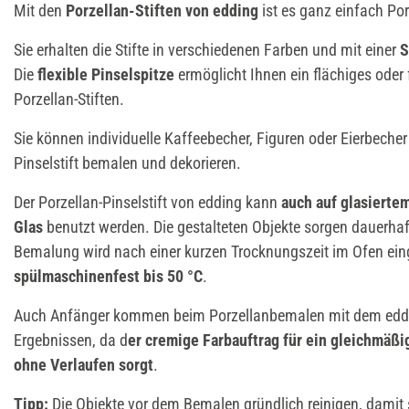
Mit den
Porzellan-Stiften von edding
ist es ganz einfach Po
Sie erhalten die Stifte in verschiedenen Farben und mit einer
S
Die
flexible Pinselspitze
ermöglicht Ihnen ein flächiges oder 
Porzellan-Stiften.
Sie können individuelle Kaffeebecher, Figuren oder Eierbeche
Pinselstift bemalen und dekorieren.
Der Porzellan-Pinselstift von edding kann
auch auf glasierte
Glas
benutzt werden. Die gestalteten Objekte sorgen dauerhaft
Bemalung wird nach einer kurzen Trocknungszeit im Ofen ein
spülmaschinenfest bis 50 °C
.
Auch Anfänger kommen beim Porzellanbemalen mit dem edding
Ergebnissen, da d
er cremige Farbauftrag für ein gleichmäßi
ohne Verlaufen sorgt
.
Tipp:
Die Objekte vor dem Bemalen gründlich reinigen, damit 