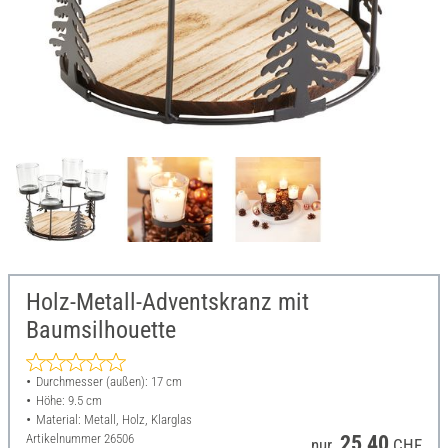
Holz-Metall-Adventskranz mit
Baumsilhouette
Durchmesser (außen): 17 cm
Höhe: 9.5 cm
Material: Metall, Holz, Klarglas
Artikelnummer
26506
25,40
nur
CHF