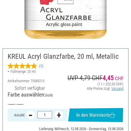
KREUL Acryl Glanzfarbe, 20 ml, Metallic
(1)
Füllmenge: 20 ml
UVP 4,79 CHF
4,45
CHF
Artikelnummer
75583215
(1 l = 222,50 CHF)
Sofort verfügbar
Alle Preise zzgl.
Versand
Farbe auswählen:
Gold
In den Warenkorb
Anzahl:
Lieferung: Mittwoch, 12.08.2026 - Donnerstag, 13.08.2026