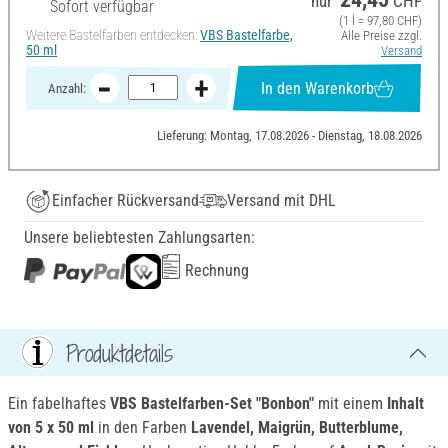
nur
CHF
Sofort verfügbar
(1 l = 97,80 CHF)
Weitere Bastelfarben entdecken:
VBS Bastelfarbe,
Alle Preise zzgl.
50 ml
Versand
In den Warenkorb
Anzahl:
Lieferung: Montag, 17.08.2026 - Dienstag, 18.08.2026
Einfacher Rückversand
Versand mit DHL
Unsere beliebtesten Zahlungsarten:
Rechnung
Produktdetails
Ein fabelhaftes
VBS Bastelfarben-Set "Bonbon"
mit einem
Inhalt
von 5 x 50 ml
in den Farben
Lavendel, Maigrün, Butterblume,