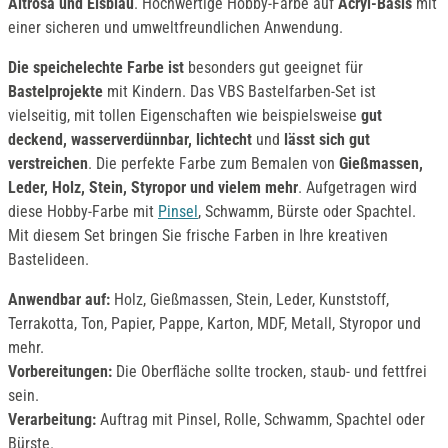
Altrosa und Eisblau
. Hochwertige Hobby-Farbe auf
Acryl-Basis
mit
einer sicheren und umweltfreundlichen Anwendung.
Die speichelechte Farbe ist
besonders gut geeignet für
Bastelprojekte
mit Kindern. Das VBS Bastelfarben-Set ist
vielseitig, mit tollen Eigenschaften wie beispielsweise
gut
deckend, wasserverdünnbar, lichtecht
und
lässt sich gut
verstreichen
. Die perfekte Farbe zum Bemalen von
Gießmassen,
Leder, Holz, Stein, Styropor und vielem mehr
. Aufgetragen wird
diese Hobby-Farbe mit
Pinsel
, Schwamm, Bürste oder Spachtel.
Mit diesem Set bringen Sie frische Farben in Ihre kreativen
Bastelideen.
Anwendbar auf:
Holz, Gießmassen, Stein, Leder, Kunststoff,
Terrakotta, Ton, Papier, Pappe, Karton, MDF, Metall, Styropor und
mehr.
Vorbereitungen:
Die Oberfläche sollte trocken, staub- und fettfrei
sein.
Verarbeitung:
Auftrag mit Pinsel, Rolle, Schwamm, Spachtel oder
Bürste.