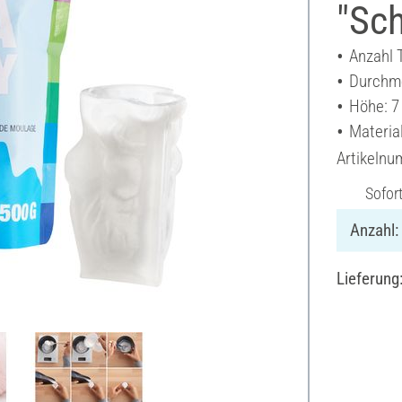
"Sc
Anzahl T
Durchme
Höhe: 7
Material
Artikeln
Sofor
Anzahl:
Lieferung