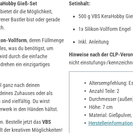
raHobby
Gieß-Set
Setinhalt:
bietet dir die Möglichkeit,
500 g VBS KeraHobby Gie
ener Bastler bist oder gerade
ch.
1x Silikon-Vollform Engel
kon-Vollform
, deren Füllmenge
Inkl. Anleitung
les, was du benötigst, um
Hinweise nach der CLP-Vero
ird durch die einfache
nicht einstufungs-/kennzeichn
rehen ein einzigartiges
Altersempfehlung: Es 
el ganz nach deinen
Anzahl Teile: 2
 deines Zuhauses oder als
Durchmesser (außen)
ind vielfältig. Du wirst
Höhe: 7 cm
terwerk in den Händen hältst.
Material: Gießpulver, 
. Bestelle jetzt das
VBS
Herstellerinformatio
t der kreativen Möglichkeiten!