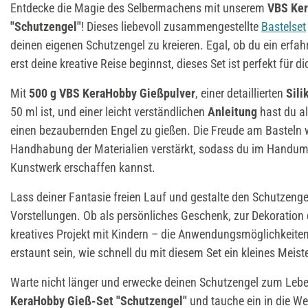
Entdecke die Magie des Selbermachens mit unserem
VBS Ke
"Schutzengel"
! Dieses liebevoll zusammengestellte
Bastelset
deinen eigenen Schutzengel zu kreieren. Egal, ob du ein erfahr
erst deine kreative Reise beginnst, dieses Set ist perfekt für di
Mit
500 g VBS KeraHobby Gießpulver
, einer detaillierten
Sili
50 ml ist, und einer leicht verständlichen
Anleitung
hast du al
einen bezaubernden Engel zu gießen. Die Freude am Basteln w
Handhabung der Materialien verstärkt, sodass du im Handumd
Kunstwerk erschaffen kannst.
Lass deiner Fantasie freien Lauf und gestalte den Schutzeng
Vorstellungen. Ob als persönliches Geschenk, zur Dekoration
kreatives Projekt mit Kindern – die Anwendungsmöglichkeiten s
erstaunt sein, wie schnell du mit diesem Set ein kleines Meis
Warte nicht länger und erwecke deinen Schutzengel zum Leben
KeraHobby Gieß-Set "Schutzengel"
und tauche ein in die Wel