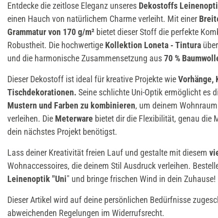
Entdecke die zeitlose Eleganz unseres
Dekostoffs Leinenopti
einen Hauch von natürlichem Charme verleiht. Mit einer
Brei
Grammatur von 170 g/m²
bietet dieser Stoff die perfekte Kom
Robustheit. Die hochwertige
Kollektion Loneta - Tintura
über
und die harmonische Zusammensetzung aus
70 % Baumwolle
Dieser Dekostoff ist ideal für kreative Projekte wie
Vorhänge, 
Tischdekorationen.
Seine schlichte Uni-Optik ermöglicht es d
Mustern und Farben zu kombinieren
, um deinem Wohnraum e
verleihen. Die
Meterware
bietet dir die Flexibilität, genau die
dein nächstes Projekt benötigst.
Lass deiner Kreativität freien Lauf und gestalte mit diesem
vi
Wohnaccessoires, die deinem Stil Ausdruck verleihen. Bestell
Leinenoptik "Uni
" und bringe frischen Wind in dein Zuhause!
Dieser Artikel wird auf deine persönlichen Bedürfnisse zugesch
abweichenden Regelungen im Widerrufsrecht.