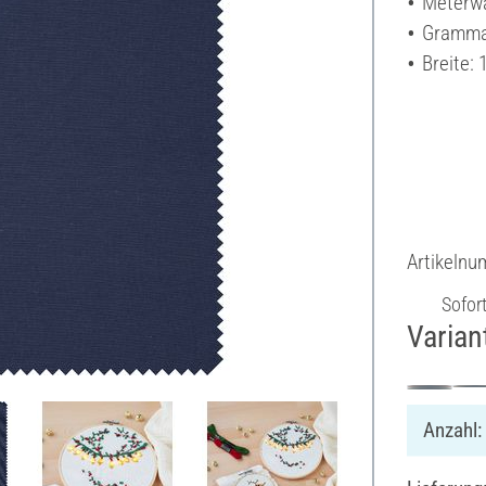
Meterw
Grammat
Breite:
Artikeln
Sofor
Varian
Anzahl: