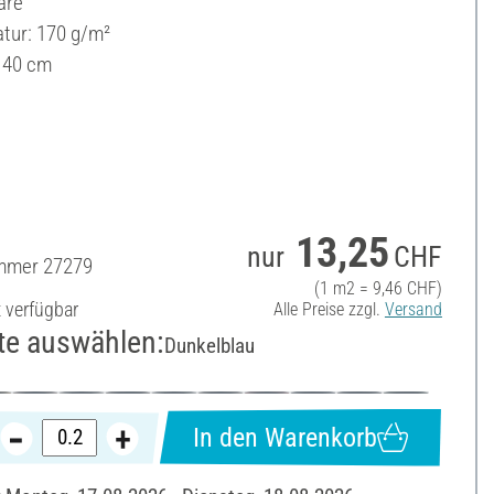
are
ur: 170 g/m²
 140 cm
13,25
nur
CHF
ummer
27279
(1 m2 = 9,46 CHF)
t verfügbar
Alle Preise zzgl.
Versand
te auswählen:
Dunkelblau
In den Warenkorb