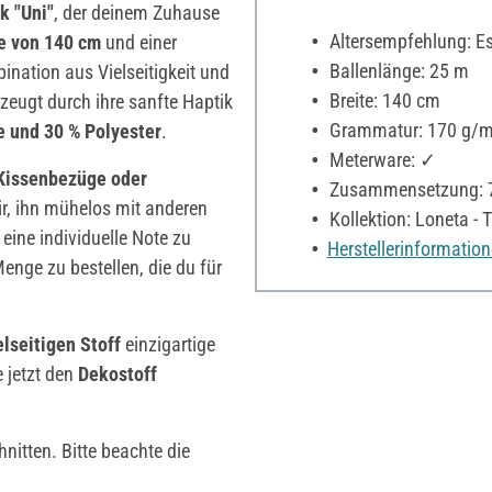
k "Uni"
, der deinem Zuhause
Altersempfehlung: Es 
te von 140 cm
und einer
Ballenlänge: 25 m
bination aus Vielseitigkeit und
Breite: 140 cm
zeugt durch ihre sanfte Haptik
Grammatur: 170 g/m
 und 30 % Polyester
.
Meterware: ✓
Kissenbezüge oder
Zusammensetzung: 7
ir, ihn mühelos mit anderen
Kollektion: Loneta - T
ine individuelle Note zu
Herstellerinformatio
 Menge zu bestellen, die du für
elseitigen Stoff
einzigartige
e jetzt den
Dekostoff
nitten. Bitte beachte die