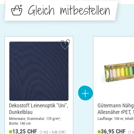
Gleich mitbestellen
Dekostoff Leinenoptik "Uni",
Gütermann Nähga
Dunkelblau
Allesnäher rPET,
Meterware; Grammatur: 170 g/m²;
Lauflänge: 100 m; Inhalt
Breite: 140 cm
13,25 CHF
36,95 CHF
(1 m2 = 9,46 CHF)
(1 