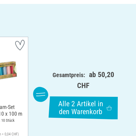
ab
50,20
Gesamtpreis:
CHF
Alle 2 Artikel in
rn-Set
den Warenkorb
 10 x 100 m
: 10 Stück
m = 0,04 CHF)